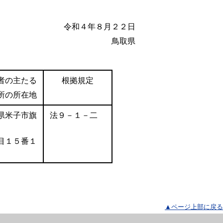
令和４年８月２２日
鳥取県
者の主たる
根拠規定
所の所在地
県米子市旗
法９－１－二
目１５番１
▲ページ上部に戻る