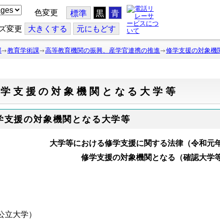
色変更
標準
黒
青
ズ変更
大
きくする
元
にもどす
部
教育学術課
高等教育機関の振興、産学官連携の推進
修学支援の対象機
修学支援の対象機関となる大学等
学支援の対象機関となる大学等
大学等における修学支援に関する法律（令和元
修学支援の対象機関となる（確認大学
公立大学）