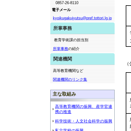
0857-26-8110
電子メール
kyoikugakujyutsu@pref.tottori.lg.jp
所掌事務
教育学術課の担当別
所掌事務
の紹介
関連機関
（
高等教育機関など
関連機関のリンク集
主な取組み
高等教育機関の振興、産学官連
携の推進
科学技術・人文社会科学の振興
私立学校の振興