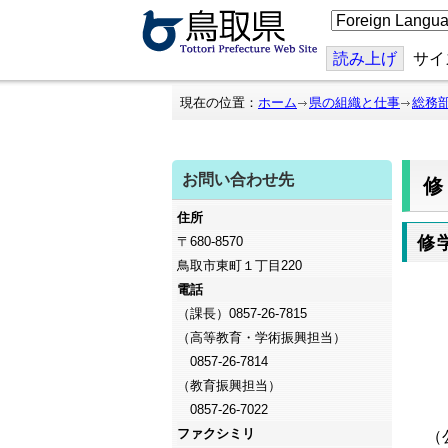
こ
の
ペ
ー
読み上げ
サイ
ジ
を
翻
現在の位置：
ホーム
県の組織と仕事
総務
訳
す
る
お問い合わせ先
住所
修
〒680-8570
鳥取市東町１丁目220
電話
（課長）0857-26-7815
（高等教育・学術振興担当）
0857-26-7814
（教育振興担当）
0857-26-7022
ファクシミリ
（