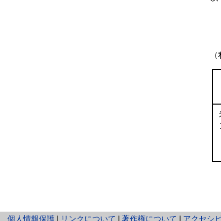
（
と
個人情報保護
|
リンクについて
|
著作権について
|
アクセシ