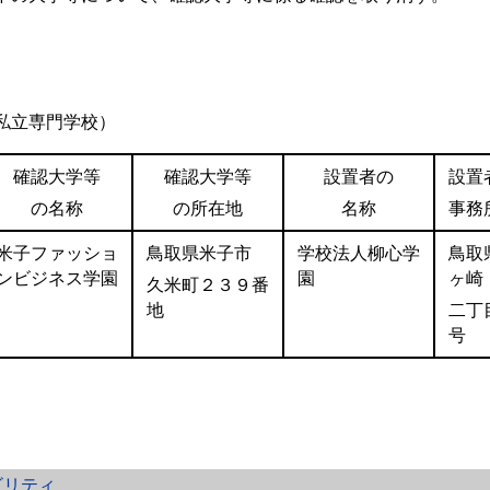
私立専門学校）
確認大学等
確認大学等
設置者の
設置
の名称
の所在地
名称
事務
米子ファッショ
鳥取県米子市
学校法人柳心学
鳥取
ンビジネス学園
園
ヶ崎
久米町２３９番
地
二丁
号
ビリティ