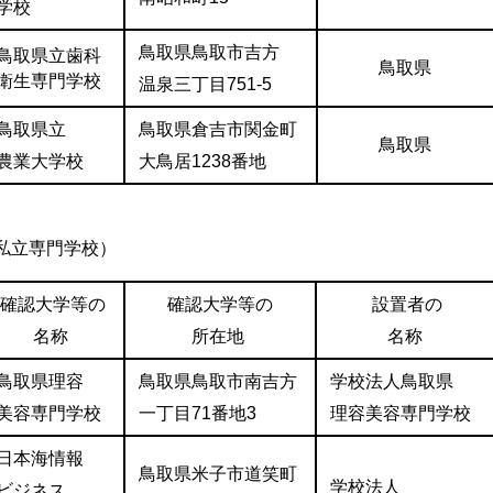
学校
鳥取県鳥取市吉方
鳥取県立歯科
鳥取県
衛生専門学校
温泉三丁目751-5
鳥取県立
鳥取県倉吉市関金町
鳥取県
農業大学校
大鳥居1238番地
私立専門学校）
確認大学等の
確認大学等の
設置者の
名称
所在地
名称
鳥取県理容
鳥取県鳥取市南吉方
学校法人鳥取県
美容専門学校
一丁目71番地3
理容美容専門学校
日本海情報
鳥取県米子市道笑町
学校法人
ビジネス