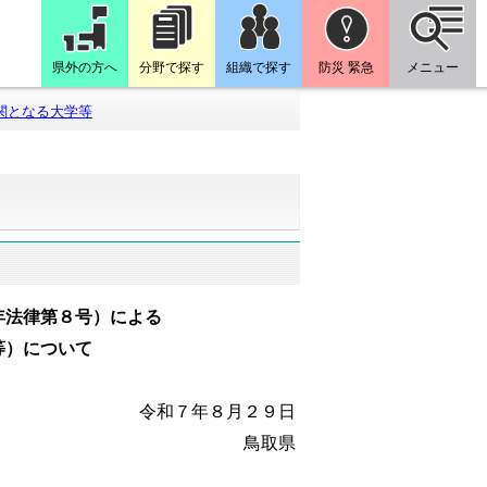
県外の方へ
分野で探す
組織で探す
防災 緊急
メニュー
関となる大学等
年法律第８号）による
等）について
令和７年８月２９日
鳥取県