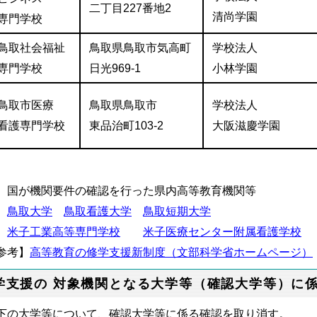
二丁目227番地2
清尚学園
専門学校
鳥取社会福祉
鳥取県鳥取市気高町
学校法人
専門学校
日光969-1
小林学園
鳥取市医療
鳥取県鳥取市
学校法人
看護専門学校
東品治町103-2
大阪滋慶学園
 国が機関要件の確認を行った県内高等教育機関等
鳥取大学
鳥取看護大学
鳥取短期大学
米子工業高等専門学校
米子医療センター附属看護学校
参考】
高等教育の修学支援新制度（文部科学省ホームページ）
学支援の 対象機関となる大学等（確認大学等）に
下の大学等について、確認大学等に係る確認を取り消す。