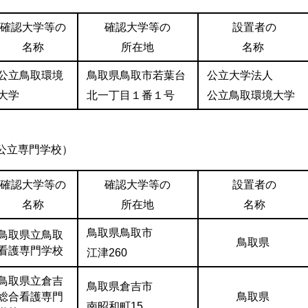
確認大学等の
確認大学等の
設置者の
名称
所在地
名称
公立鳥取環境
鳥取県鳥取市若葉台
公立大学法人
大学
北一丁目１番１号
公立鳥取環境大学
公立専門学校）
確認大学等の
確認大学等の
設置者の
名称
所在地
名称
鳥取県鳥取市
鳥取県立鳥取
鳥取県
看護専門学校
江津260
鳥取県立倉吉
鳥取県倉吉市
総合看護専門
鳥取県
南昭和町15