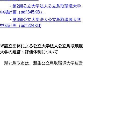
・
第2期公立大学法人公立鳥取環境大学
中期計画
（pdf:345KB）
・
第3期公立大学法人公立鳥取環境大学
中期計画（pdf:224KB)
※設立団体による公立大学法人公立鳥取環境
大学の運営・評価体制について
県と鳥取市は、新生公立鳥取環境大学運営
協議会を設置し、公立鳥取環境大学に関する
設立団体の事務を共同で管理・執行します。
また、教育研究や経営に関する識見を持つ
民間の方を委員とする公立大学法人公立鳥取
環境大学評価委員会で、公立鳥取環境大学の
業務実績に関する評価を行います。
・
新生公立鳥取環境大学運営協議会規約