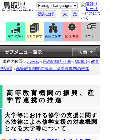
こ
の
ペ
読み上げ
大
元
ー
ジ
を
翻
訳
県外の方へ
分野で探す
組織で探す
防災 緊急
メニュー
す
る
現在の位置：
ホーム
県の組織と仕事
総務部
教育
学術課
高等教育機関の振興、産学官連携の推進
高等教育機関の振興、産
学官連携の推進
大学等における修学の支援に関す
る法律による修学支援の対象機関
となる大学等について