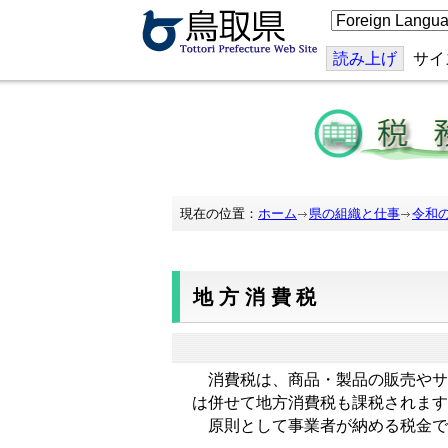
こ
の
ペ
ー
読み上げ
サイ
ジ
を
翻
訳
す
る
現在の位置：
ホーム
県の組織と仕事
令和
地方消費税
消費税は、商品・製品の販売やサ
は併せて地方消費税も課税されます
原則として事業者が納める税金で