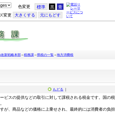
色変更
標準
黒
青
ズ変更
大
きくする
元
にもどす
の改新戦略本部
税務課
県税の一覧
地方消費税
もどる
｜
ービスの提供などの取引に対して課税される税金です。国の税
。
すが、商品などの価格に上乗せされ、最終的には消費者の負担