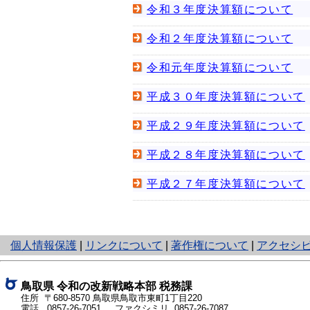
令和３年度決算額について
令和２年度決算額について
令和元年度決算額について
平成３０年度決算額について
平成２９年度決算額について
平成２８年度決算額について
平成２７年度決算額について
と
個人情報保護
|
リンクについて
|
著作権について
|
アクセシ
り
ネ
ッ
鳥取県
令和の改新戦略本部
税務課
ト
住所 〒680-8570
鳥取県鳥取市東町1丁目220
電話
0857-26-7051
ファクシミリ 0857-26-7087