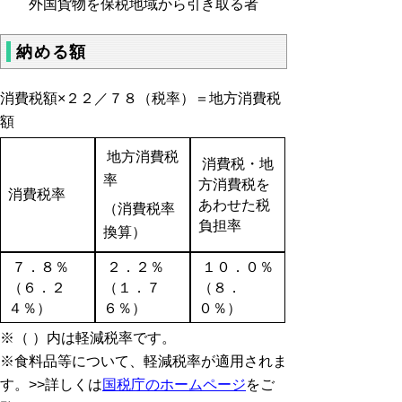
外国貨物を保税地域から引き取る者
納める額
消費税額×２２／７８（税率）＝地方消費税
額
地方消費税
消費税・地
率
方消費税を
消費税率
あわせた税
（消費税率
負担率
換算）
７．８％
２．２％
１０．０％
（６．２
（１．７
（８．
４％）
６％）
０％）
※（ ）内は軽減税率です。
※食料品等について、軽減税率が適用されま
す。>>詳しくは
国税庁のホームページ
をご