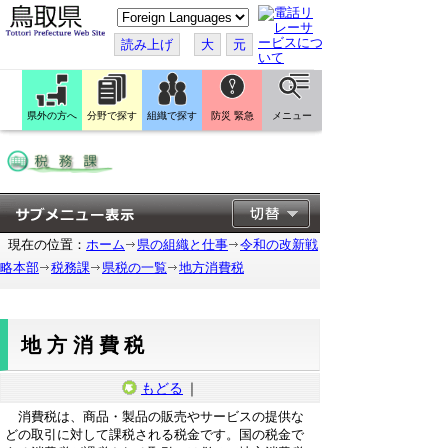
こ
の
ペ
読み上げ
大
元
ー
ジ
を
翻
訳
県外の方へ
分野で探す
組織で探す
防災 緊急
メニュー
す
る
現在の位置：
ホーム
県の組織と仕事
令和の改新戦
略本部
税務課
県税の一覧
地方消費税
地方消費税
もどる
｜
消費税は、商品・製品の販売やサービスの提供な
どの取引に対して課税される税金です。国の税金で