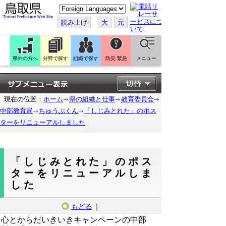
こ
の
ペ
読み上げ
大
元
ー
ジ
を
翻
訳
県外の方へ
分野で探す
組織で探す
防災 緊急
メニュー
す
る
現在の位置：
ホーム
県の組織と仕事
教育委員会
中部教育局
ちゅうぶくん
「しじみとれた」のポス
ターをリニューアルしました
「しじみとれた」のポス
ターをリニューアルしま
した
もどる
｜
心とからだいきいきキャンペーンの中部