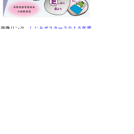
画像リンク
しじみポスター２０１５年度
版
▲ページ上部に戻る
と
個人情報保護
|
リンクについて
|
著作権に
り
ついて
|
アクセシビリティ
ネ
当サイトへの
ご意見・お問合せ
鳥取県教育委員会 中部教育局
ッ
〒682-0802
鳥取県倉吉市東巌城町2
ト
電話:
0858-23-3250
へ
ファクシミリ:0858-23-5203
Mail:
chubukyoiku@pref.tottori.lg.jp
の
Copyright © 2007 Central Tottori General Office, All
Rights Reserved.