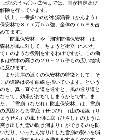
上記のうち①～③号までは、国が指定及び
解除を行っています。
以上、一番多いのが水源涵養（かんよう）
保安林で８７７万ｈａ強、全体の７５％を占
めてます。
「防風保安林」や「潮害防備保安林」は、
森林が風に対して、ちょうど衝立（ついた
て）のような役割をするわけですが、この働
きは樹木の高さの２０～２５倍もの広い地域
に及びます。
また海岸の近くの保安林の特徴として、そ
この道路は必ず曲線を描いています。という
のも、真っ直ぐな道を通すと、風の通り道と
なって、効果がおちてしまうからです。ま
た、「雪崩（なだれ）防止保安林」は、雪崩
の原因となる雪庇（せつび）（山の稜線（り
ょうせん）の風下側に庇（ひさし）のように
突き出した雪の吹き溜まり）ができるのを防
いだり、いったん滑り出した雪崩の勢いを弱
めたり、方向をかえる働きをするものです。