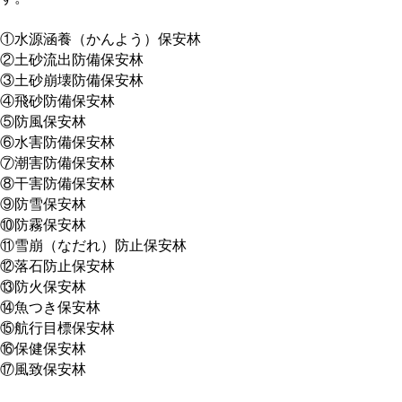
①水源涵養（かんよう）保安林
②土砂流出防備保安林
③土砂崩壊防備保安林
④飛砂防備保安林
⑤防風保安林
⑥水害防備保安林
⑦潮害防備保安林
⑧干害防備保安林
⑨防雪保安林
⑩防霧保安林
⑪雪崩（なだれ）防止保安林
⑫落石防止保安林
⑬防火保安林
⑭魚つき保安林
⑮航行目標保安林
⑯保健保安林
⑰風致保安林