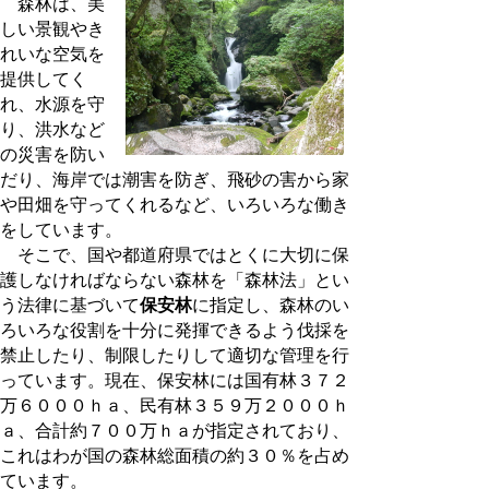
森林は、美
しい景観やき
れいな空気を
提供してく
れ、水源を守
り、洪水など
の災害を防い
だり、海岸では潮害を防ぎ、飛砂の害から家
や田畑を守ってくれるなど、いろいろな働き
をしています。
そこで、国や都道府県ではとくに大切に保
護しなければならない森林を「森林法」とい
う法律に基づいて
保安林
に指定し、森林のい
ろいろな役割を十分に発揮できるよう伐採を
禁止したり、制限したりして適切な管理を行
っています。現在、保安林には国有林３７２
万６０００ｈａ、民有林３５９万２０００ｈ
ａ、合計約７００万ｈａが指定されており、
これはわが国の森林総面積の約３０％を占め
ています。