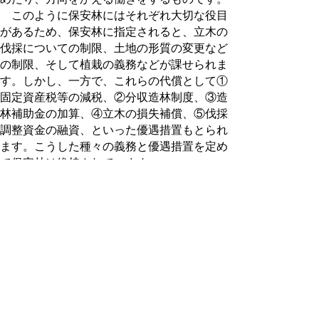
このように保安林にはそれぞれ大切な役目
があるため、保安林に指定されると、立木の
伐採についての制限、土地の形質の変更など
の制限、そして植栽の義務などが課せられま
す。しかし、一方で、これらの代償として①
固定資産税等の減税、②分収造林制度、③造
林補助金の加算、④立木の損失補償、⑤伐採
調整資金の融資、といった優遇措置もとられ
ます。こうした種々の義務と優遇措置を定め
て保安林は維持されています 。
保安林の整備と管理
県では治山事業を積極的に実施し、その機
能強化を図っていますが、その内保育・改良
事業は農林業振興課が行っています。保安林
改良事業は機能の著しく低下した保安林につ
いて、その機能の回復を図るため、植栽、階
段工、本数調整伐などを実施するものです。