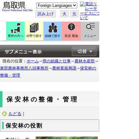
こ
の
ペ
読み上げ
大
元
ー
ジ
を
翻
訳
県外の方へ
分野で探す
組織で探す
防災 緊急
メニュー
す
る
現在の位置：
ホーム
県の組織と仕事
農林水産部
東部農林事務所八頭事務所
農林業振興課
保安林の
整備・管理
保安林の整備・管理
もどる
｜
保安林の役割