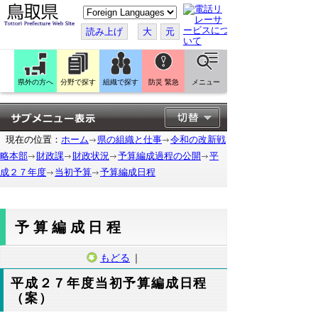
こ
の
ペ
読み上げ
大
元
ー
ジ
を
翻
訳
県外の方へ
分野で探す
組織で探す
防災 緊急
メニュー
す
る
現在の位置：
ホーム
県の組織と仕事
令和の改新戦
略本部
財政課
財政状況
予算編成過程の公開
平
成２７年度
当初予算
予算編成日程
予算編成日程
もどる
｜
平成２７年度当初予算編成日程
（案）