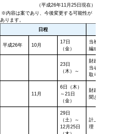
（平成26年11月25日現在）
※内容は案であり、今後変更する可能性が
あります。
日程
17日
当初予算
平成26年
10月
（金）
編成会議
財政課担
23日
当者聞き
（木）～
取り
6日（木）
財政課長
11月
～21日
聞き取り
（金）
29日
（土）～
計上案整
12月25日
理
（木）