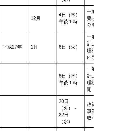
一般事業
4日（木）
12月
要求状況
午後１時
公開
一般事業
計上案整
平成27年
1月
6日（火）
理状況の
内示
一般事業
8日（木）
計上案整
午後１時
理状況公
開
20日
政策戦略
（火）～
事業聞き
22日
取り
（水）