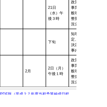
政策戦略
21日
事業、一
（水）午
般事業調
後３時
整要求状
況公開
知事査
定、規模
下旬
決定、知
事内示
政策戦略
事業、一
2日（月）
2月
般事業調
午後１時
整査定状
況公開
PDF版（平成２７年度当初予算編成日程
（案））