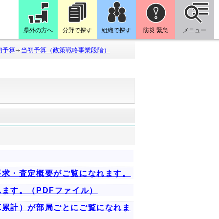
県外の方へ
分野で探す
組織で探す
防災 緊急
メニュー
初予算
当初予算（政策戦略事業段階）
要求・査定概要がご覧になれます。
ます。（PDFファイル）
算累計）が部局ごとにご覧になれま