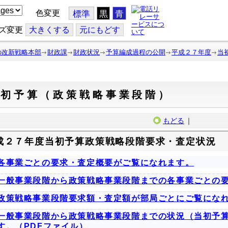
色変更
標準
黒
青
ズ変更
大
きくする
元
にもどす
の改新戦略本部
財政課
財政状況
予算編成過程の公開
平成２７年度
当
当初予算（政策戦略事業段階）
もどる
｜
成２７年度当初予算政策戦略段階要求・査定状況
各事業ごとの要求・査定概要がご覧になれます。
一般事業段階から政策戦略事業段階までの各事業ごとの
政策戦略事業段階要求額・査定額が部局ごとにご覧になれ
一般事業段階から政策戦略事業段階までの状況（当初予
す。（PDFファイル）