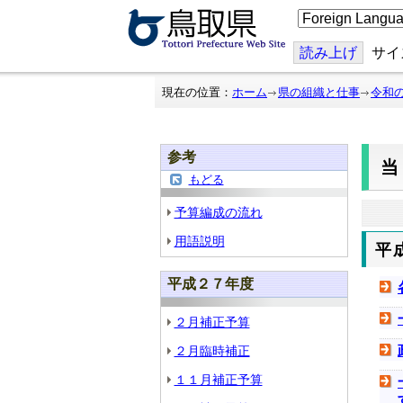
こ
の
ペ
ー
読み上げ
サイ
ジ
を
翻
現在の位置：
ホーム
県の組織と仕事
令和
訳
す
る
参考
もどる
予算編成の流れ
用語説明
平
平成２７年度
２月補正予算
２月臨時補正
１１月補正予算