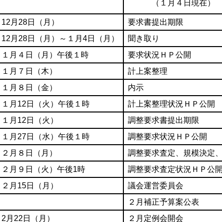
（１月４日現在）
12月28日（月）
要求書提出期限
12月28日（月）～１月4日（月）
聞き取り
１月４日（月）午後１時
要求状況ＨＰ公開
１月７日（木）
計上案整理
１月８日（金）
内示
１月12日（火）午後１時
計上案整理状況ＨＰ公開
１月12日（火）
調整要求書提出期限
１月27日（水）午後１時
調整要求状況ＨＰ公開
２月８日（月）
調整要求査定、規模決定
２月９日（火）午後1時
調整要求査定状況ＨＰ公
２月15日（月）
議会運営委員会
２月補正予算案公表
2月22日（月）
２月定例会開会