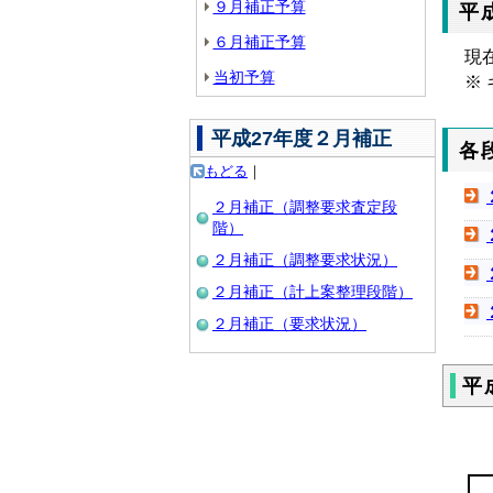
９月補正予算
平
６月補正予算
現
当初予算
※
平成27年度２月補正
各
もどる
｜
２月補正（調整要求査定段
階）
２月補正（調整要求状況）
２月補正（計上案整理段階）
２月補正（要求状況）
平