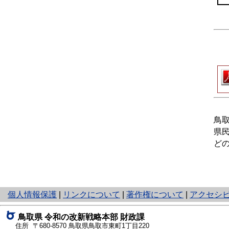
鳥
県
ど
と
個人情報保護
|
リンクについて
|
著作権について
|
アクセシ
り
ネ
鳥取県
令和の改新戦略本部
財政課
ッ
住所 〒680-8570
鳥取県鳥取市東町1丁目220