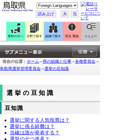
こ
の
ペ
読み上げ
大
元
ー
ジ
を
翻
訳
県外の方へ
分野で探す
組織で探す
防災 緊急
メニュー
す
る
現在の位置：
ホーム
県の組織と仕事
各種委員会
鳥取県選挙管理委員会
選挙の豆知識
選挙の豆知識
豆知識
選挙に関する人気投票は？
選挙に係る経費は？
当確は誰が発表する？
選挙の七つ道具？