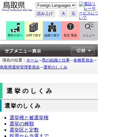
こ
の
ペ
読み上げ
大
元
ー
ジ
を
翻
訳
県外の方へ
分野で探す
組織で探す
防災 緊急
メニュー
す
る
現在の位置：
ホーム
県の組織と仕事
各種委員会
鳥取県選挙管理委員会
選挙のしくみ
選挙のしくみ
選挙のしくみ
選挙権と被選挙権
選挙の種類
選挙区と定数
投票から当選まで