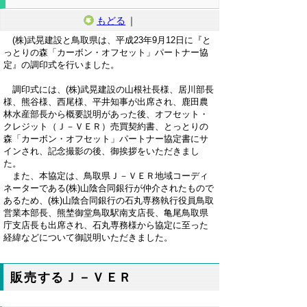
もどる
｜
(株)武晃建設と鳥取県は、平成23年9月12日に『と
っとりの森「カーボン・オフセット」パートナー協
定』の調印式を行いました。
調印式には、(株)武晃建設の山根社長様、居川部長
様、熊谷様、西尾様、平井知事が出席され、鹿田農
林水産部長から概要説明があった後、オフセット・
クレジット（Ｊ－ＶＥＲ）売買契約書、とっとりの
森「カーボン・オフセット」パートナー協定書にサ
インされ、記念撮影の後、御挨拶をいただきまし
た。
また、本協定は、鳥取県Ｊ－ＶＥＲ地域コーディ
ネーターである(株)山陰合同銀行が仲介されたもので
あるため、(株)山陰合同銀行の石丸専務執行役員鳥取
営業本部長、熊埜御堂鳥取駅南支店長、亀尾鳥取県
庁支店長も出席され、石丸専務様から協定に至った
経緯などについて御説明いただきました。
販売するＪ－ＶＥＲ