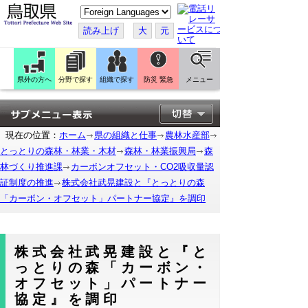
こ
の
ペ
読み上げ
大
元
ー
ジ
を
翻
訳
県外の方へ
分野で探す
組織で探す
防災 緊急
メニュー
す
る
現在の位置：
ホーム
県の組織と仕事
農林水産部
とっとりの森林・林業・木材
森林・林業振興局
森
林づくり推進課
カーボンオフセット・CO2吸収量認
証制度の推進
株式会社武晃建設と『とっとりの森
「カーボン・オフセット」パートナー協定』を調印
株式会社武晃建設と『と
っとりの森「カーボン・
オフセット」パートナー
協定』を調印