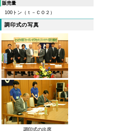
販売量
100トン（ｔ－ＣＯ２）
調印式の写真
調印式の出席