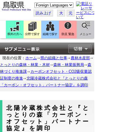
こ
の
ペ
読み上げ
大
元
ー
ジ
を
翻
訳
県外の方へ
分野で探す
組織で探す
防災 緊急
メニュー
す
る
現在の位置：
ホーム
県の組織と仕事
農林水産部
とっとりの森林・林業・木材
森林・林業振興局
森
林づくり推進課
カーボンオフセット・CO2吸収量認
証制度の推進
北陽冷蔵株式会社と『とっとりの森
「カーボン・オフセット」パートナー協定』を調印
北陽冷蔵株式会社と『と
っとりの森「カーボン・
オフセット」パートナー
協定』を調印