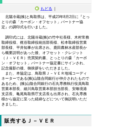
もどる
｜
北陽冷蔵(株)と鳥取県は、平成23年8月2日に『とっ
とりの森「カーボン・オフセット」パートナー協
定』の調印式を行いました。
調印式には、北陽冷蔵(株)の竹中社長様、木村常務
取締役様、梶谷取締役統括部長様、松本取締役営業
部長様、平井知事が出席され、鹿田農林水産部長か
ら概要説明があった後、オフセット・クレジット
（Ｊ－ＶＥＲ）売買契約書、とっとりの森「カーボ
ン・オフセット」パートナー協定書にサインされ、
記念撮影の後、御挨拶をいただきました。
また、本協定は、鳥取県Ｊ－ＶＥＲ地域コーディ
ネーターである(株)山陰合同銀行が仲介されたもので
あるため、(株)山陰合同銀行の石丸専務執行役員鳥取
営業本部長、細川鳥取営業本部担当部長、安喰境港
支店長、亀尾鳥取県庁支店長も出席され、石丸専務
様から協定に至った経緯などについて御説明いただ
きました。
販売するＪ－ＶＥＲ