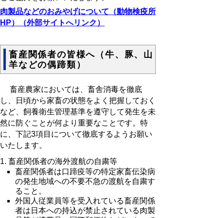
肉製品などのおみやげについて（動物検疫所
HP）（外部サイトへリンク）
畜産関係者の皆様へ（牛、豚、山
羊などの偶蹄類）
畜産農家においては、畜舎消毒を徹底
し、日頃から家畜の状態をよく把握しておく
など、飼養衛生管理基準を遵守して発生を未
然に防ぐことが何より重要なことです。特
に、下記3項目について徹底するようお願い
いたします。
1. 畜産関係者の海外渡航の自粛等
畜産関係者は口蹄疫等の特定家畜伝染病
の発生地域への不要不急の渡航を自粛す
ること。
外国人従業員等を受入れている畜産関係
者は日本への持込が禁止されている肉製