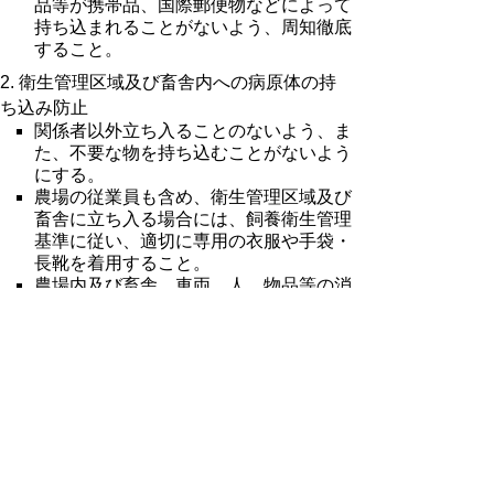
品等が携帯品、国際郵便物などによって
持ち込まれることがないよう、周知徹底
すること。
2. 衛生管理区域及び畜舎内への病原体の持
ち込み防止
関係者以外立ち入ることのないよう、ま
た、不要な物を持ち込むことがないよう
にする。
農場の従業員も含め、衛生管理区域及び
畜舎に立ち入る場合には、飼養衛生管理
基準に従い、適切に専用の衣服や手袋・
長靴を着用すること。
農場内及び畜舎、車両、人、物品等の消
毒を励行するよう指導すること。
野生動物の侵入防止のための防護柵又は
防鳥ネットの設置、畜舎壁、天井等の
穴、隙間等の破損の有無等の定期的な点
検を指導するとともに、不適切な設置又
は設備の不備を認めた場合は直ちに改善
を図ること。
3. 毎日の健康観察並びに異状の早期発見及