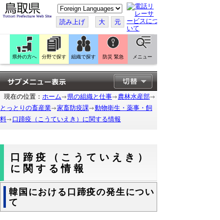
こ
の
ペ
読み上げ
大
元
ー
ジ
を
翻
訳
県外の方へ
分野で探す
組織で探す
防災 緊急
メニュー
す
る
現在の位置：
ホーム
県の組織と仕事
農林水産部
とっとりの畜産業
家畜防疫課
動物衛生・薬事・飼
料
口蹄疫（こうていえき）に関する情報
口蹄疫（こうていえき）
に関する情報
韓国における口蹄疫の発生につい
て