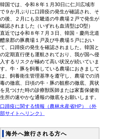
韓国では、令和８年１月30日に仁川広域市
で９か月ぶりに口蹄疫の発生が確認され、そ
の後、２月にも京畿道の牛農場２戸で発生が
確認されました（いずれも血清型はO型）
直近では令和８年７月３日、韓国・慶尚北道
醴泉郡の豚農場１戸及び牛農場５戸におい
て、口蹄疫の発生を確認されました。韓国と
の定期直行便も運航されており、我が国へ侵
入するリスクが極めて高い状況が続いていま
す。牛・豚を飼養している農場におきまして
は、飼養衛生管理基準を遵守し、農場での消
毒の徹底、日頃の牛・豚の観察の徹底、異状
を見つけた時の診療獣医師または家畜保健衛
生所の速やかな通報の徹底をお願いします。
口蹄疫に関する情報（農林水産省HP）（外
部サイトへリンク）
海外へ旅行される方へ