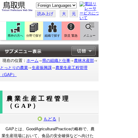
こ
の
ペ
読み上げ
大
元
ー
ジ
を
翻
訳
県外の方へ
分野で探す
組織で探す
防災 緊急
メニュー
す
る
現在の位置：
ホーム
県の組織と仕事
農林水産部
とっとりの農業
生産振興課
農業生産工程管理
（GAP）
農業生産工程管理
（GAP）
もどる
｜
GAPとは、GoodAgriculturalPracticeの略称で、農
業生産現場において、食品の安全確保などへ向けた