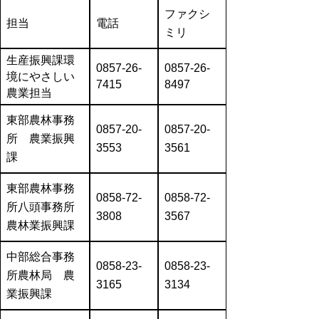
ファクシ
担当
電話
ミリ
生産振興課環
0857-26-
0857-26-
境にやさしい
7415
8497
農業担当
東部農林事務
0857-20-
0857-20-
所 農業振興
3553
3561
課
東部農林事務
0858-72-
0858-72-
所八頭事務所
3808
3567
農林業振興課
中部総合事務
0858-23-
0858-23-
所農林局 農
3165
3134
業振興課