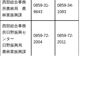
西部総合事務
0859-31-
0859-34-
所農林局 農
9643
1083
林業振興課
西部総合事務
所日野振興セ
0859-72-
0859-72-
ンター
2004
2011
日野振興局
農林業振興課
関連ホームページ
農業生産工程管理（GAP）に関する情報
（農林水産省ホームページ）
国際水準GAPガイドラインについて（農
林水産省ホームページ）