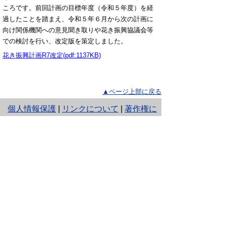
ころです。前回計画の目標年度（令和５年度）を経
過したことを踏まえ、令和５年６月から次の計画に
向け関係機関への意見聞き取りや花き振興協議会等
での検討を行い、改定版を策定しました。
花き振興計画R7改定(pdf:1137KB)
▲ページ上部に戻る
と
個人情報保護
|
リンクについて
|
著作権に
り
ついて
|
アクセシビリティ
ネ
ッ
鳥取県 農林水産部 農業振興局 生産振
興課
ト
住所 〒680-8570
へ
鳥取県鳥取市東町1丁目220
電話
0857-26-7279
の
ファクシミリ 0857-26-7294
E-mail
seisanshinkou@pref.tottori.lg.jp