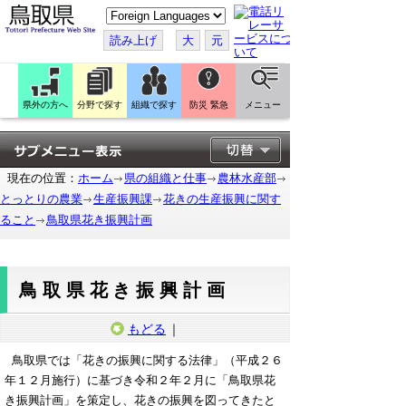
こ
の
ペ
読み上げ
大
元
ー
ジ
を
翻
訳
県外の方へ
分野で探す
組織で探す
防災 緊急
メニュー
す
る
現在の位置：
ホーム
県の組織と仕事
農林水産部
とっとりの農業
生産振興課
花きの生産振興に関す
ること
鳥取県花き振興計画
鳥取県花き振興計画
もどる
｜
鳥取県では「花きの振興に関する法律」（平成２６
年１２月施行）に基づき令和２年２月に「鳥取県花
き振興計画」を策定し、花きの振興を図ってきたと