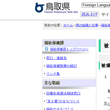
こ
の
ペ
ー
読み上げ
サイ
ジ
を
翻
現在の位置：
ホーム
県の組織と仕事
福祉
訳
す
る
福祉保健課
福祉保健課トップページへ
窓口・連絡先
被
福祉保健医療の統計
リンク集
１
主な取組
被
旧優生保護法相談窓口
一
”支え愛”のまちづくり
又
福祉のまちづくり