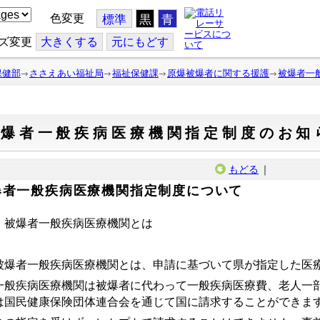
色変更
標準
黒
青
ズ変更
大
きくする
元
にもどす
保健部
ささえあい福祉局
福祉保健課
原爆被爆者に関する援護
被爆者一
被爆者一般疾病医療機関指定制度のお知
もどる
｜
爆者一般疾病医療機関指定制度について
 被爆者一般疾病医療機関とは
爆者一般疾病医療機関とは、申請に基づいて県が指定した医
般疾病医療機関は被爆者に代わって一般疾病医療費、老人一部
は国民健康保険団体連合会を通じて国に請求することができま