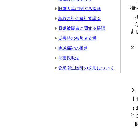
こ
御
旧軍人等に関する援護
指
鳥取県社会福祉審議会
な
原爆被爆者に関する援護
ま
災害時の被災者支援
２
地域福祉の推進
【
災害救助法
【
公衆衛生医師の採用について
中
３
【
（
と
開
【