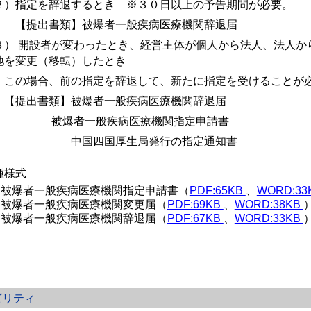
２）指定を辞退するとき ※３０日以上の予告期間が必要。
提出書類】被爆者一般疾病医療機関辞退届
３） 開設者が変わったとき、経営主体が個人から法人、法人か
地を変更（移転）したとき
の場合、前の指定を辞退して、新たに指定を受けることが
提出書類】被爆者一般疾病医療機関辞退届
爆者一般疾病医療機関指定申請書
国四国厚生局発行の指定通知書
種様式
被爆者一般疾病医療機関指定申請書（
PDF:65KB
、
WORD:33
被爆者一般疾病医療機関変更届（
PDF:69KB
、
WORD:38KB
被爆者一般疾病医療機関辞退届（
PDF:67KB
、
WORD:33KB
ビリティ