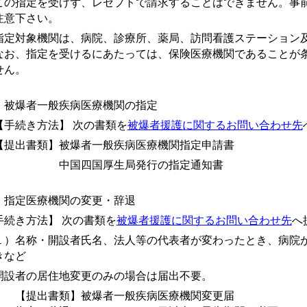
の指定を受けず、レセプトで請求することはできません。事前
注意下さい。
定対象機関は、病院、診療所、薬局、訪問看護ステーション
お、指定を受けるにあたっては、保険医療機関であることが条
せん。
 被爆者一般疾病医療機関の指定
手続き方法】 次の書類を
被爆者援護に関するお問い合わせ先
提出書類】被爆者一般疾病医療機関指定申請書
国四国厚生局発行の指定通知書
 指定医療機関の変更・辞退
手続き方法】 次の書類を
被爆者援護に関するお問い合わせ先
へ
１）名称・開設者氏名、法人等の代表者が変わったとき、病院
きなど
設者の居住地変更のみの場合は届出不要。
提出書類】被爆者一般疾病医療機関変更届