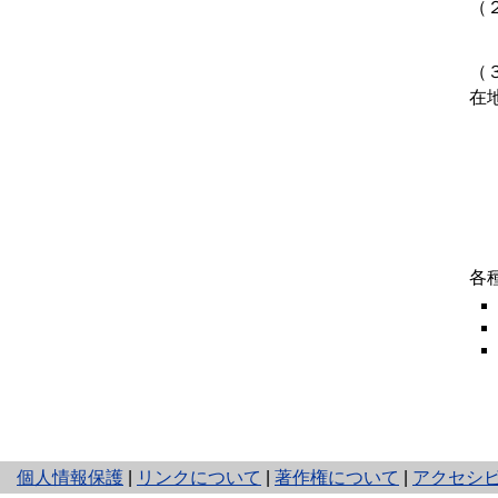
（
【
（
在
こ
【
被
中
各
と
個人情報保護
|
リンクについて
|
著作権について
|
アクセシ
り