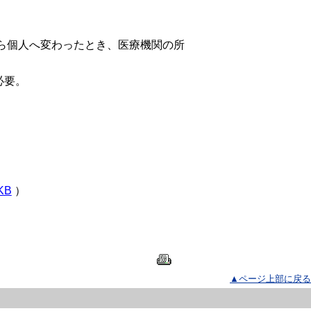
ら個人へ変わったとき、医療機関の所
必要。
KB
）
）
）
▲ページ上部に戻る