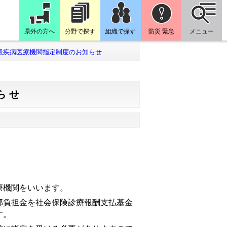
県外の方へ
分野で探す
組織で探す
防災 緊急
メニュー
般疾病医療機関指定制度のお知らせ
らせ
療機関をいいます。
負担金を社会保険診療報酬支払基金
す。