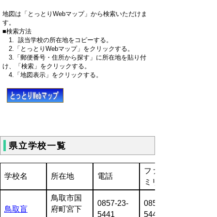
地図は「とっとりWebマップ」から検索いただけま
す。
■検索方法
1. 該当学校の所在地をコピーする。
2.「とっとりWebマップ」をクリックする。
3.「郵便番号・住所から探す」に所在地を貼り付
け、「検索」をクリックする。
4.「地図表示」をクリックする。
県立学校一覧
ファクシ
学校名
所在地
電話
ミリ
鳥取市国
0857-23-
0857-23-
鳥取盲
府町宮下
5441
5442