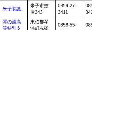
米子市蚊
0859-27-
0859-27-
米子養護
屋343
3411
3420
琴の浦高
東伯郡琴
0858-55-
0858-55-
等特別支
浦町赤碕
6477
6466
援
1957-1
国立学校一覧
ファクシ
学校名
所在地
電話
ミリ
鳥取大学
鳥取市湖
0857-28-
0857-28-
附属特別
山町西2丁
5897
7078
支援
目149
▲ページ上部に戻る
と
個人情報保護
|
リンクについて
|
著作権に