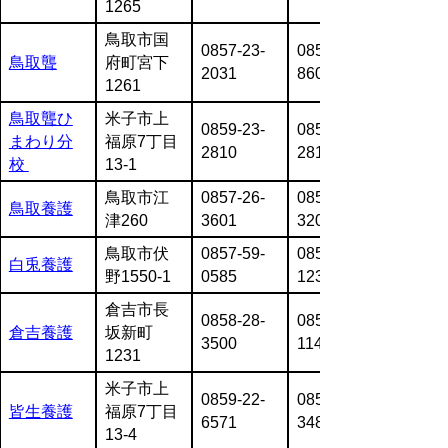
1265
鳥取市国
0857-23-
0857-27-
鳥取聾
府町宮下
2031
8606
1261
鳥取聾ひ
米子市上
0859-23-
0859-23-
まわり分
福原7丁目
2810
2813
校
13-1
鳥取市江
0857-26-
0857-27-
鳥取養護
津260
3601
3207
鳥取市伏
0857-59-
0857-59-
白兎養護
野1550-1
0585
1237
倉吉市長
0858-28-
0858-28-
倉吉養護
坂新町
3500
1144
1231
米子市上
0859-22-
0859-38-
皆生養護
福原7丁目
6571
3485
13-4