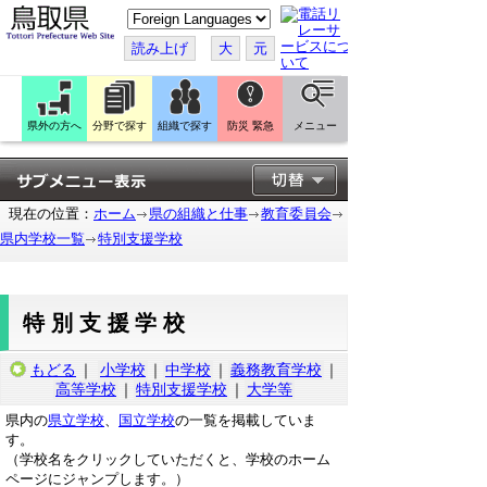
こ
の
ペ
読み上げ
大
元
ー
ジ
を
翻
訳
県外の方へ
分野で探す
組織で探す
防災 緊急
メニュー
す
る
現在の位置：
ホーム
県の組織と仕事
教育委員会
県内学校一覧
特別支援学校
特別支援学校
もどる
｜
小学校
｜
中学校
｜
義務教育学校
｜
高等学校
｜
特別支援学校
｜
大学等
県内の
県立学校
、
国立学校
の一覧を掲載していま
す。
（学校名をクリックしていただくと、学校のホーム
ページにジャンプします。）