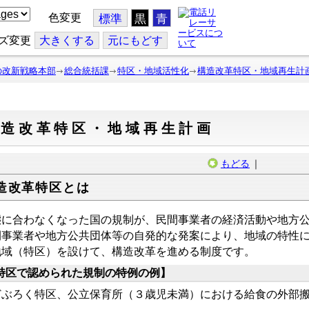
色変更
標準
黒
青
ズ変更
大
きくする
元
にもどす
の改新戦略本部
総合統括課
特区・地域活性化
構造改革特区・地域再生計
構造改革特区・地域再生計画
もどる
｜
造改革特区とは
態に合わなくなった国の規制が、民間事業者の経済活動や地方
間事業者や地方公共団体等の自発的な発案により、地域の特性
地域（特区）を設けて、構造改革を進める制度です。
特区で認められた規制の特例の例】
ぶろく特区、公立保育所（３歳児未満）における給食の外部搬