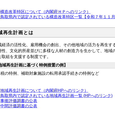
構造改革特区について（内閣府ＨＰへのリンク）
鳥取県内で認定されている構造改革特区一覧【令和７年１１月１日現在
域再生計画とは
域経済の活性化、雇用機会の創出、その他地域の活力を再生す
特性、文化的所産並びに多様な人材の創造力を生かして、地域
な取組を支援する制度です。
地域再生計画に基づく特例措置の例】
税の特例、補助対象施設の転用承認手続きの特例など
地域再生計画について（内閣府HPへのリンク）
鳥取県内で認定されている地域再生計画一覧 (HPへのリンク)
事後評価調書の公表
中間評価調書の公表