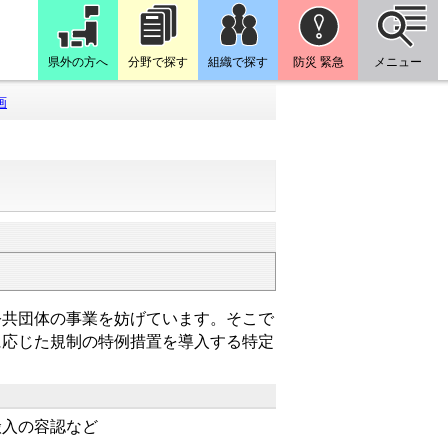
県外の方へ
分野で探す
組織で探す
防災 緊急
メニュー
画
公共団体の事業を妨げています。そこで
に応じた規制の特例措置を導入する特定
入の容認など