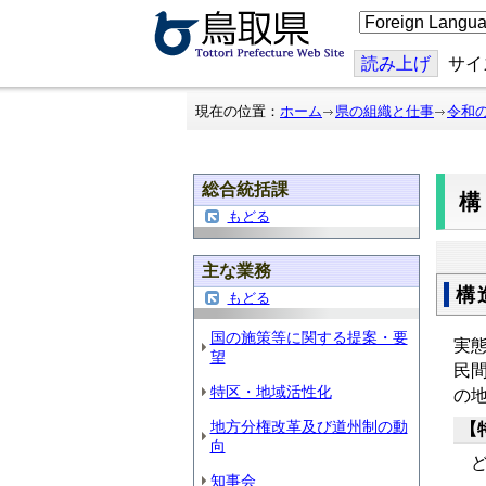
こ
の
ペ
ー
読み上げ
サイ
ジ
を
翻
現在の位置：
ホーム
県の組織と仕事
令和
訳
す
る
総合統括課
もどる
主な業務
構
もどる
国の施策等に関する提案・要
実
望
民
特区・地域活性化
の
地方分権改革及び道州制の動
【
向
ど
知事会