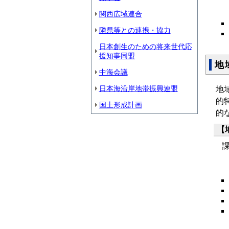
関西広域連合
隣県等との連携・協力
日本創生のための将来世代応
援知事同盟
地
中海会議
日本海沿岸地帯振興連盟
地
的
国土形成計画
的
【
課