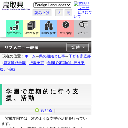
こ
の
ペ
読み上げ
大
元
ー
ジ
を
翻
訳
県外の方へ
分野で探す
組織で探す
防災 緊急
メニュー
す
る
現在の位置：
ホーム
県の組織と仕事
子ども家庭部
県立皆成学園
行事予定
学園で定期的に行う支
援、活動
学園で定期的に行う支
援、活動
もどる
｜
皆成学園では、次のような支援や活動を行ってい
ます。