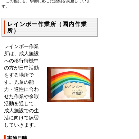
この他にも、季節に応じた活動を実施していま
す。
レインボー作業所（園内作業
所）
レインボー作業
所は、成人施設
への移行待機中
の方が日中活動
をする場所で
す。児童の能
力・適性に合わ
せた作業や余暇
活動を通して、
成人施設での生
活に向けて練習
していきます。
実施日時