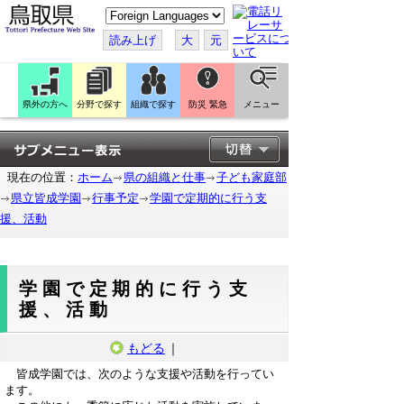
こ
の
ペ
読み上げ
大
元
ー
ジ
を
翻
訳
県外の方へ
分野で探す
組織で探す
防災 緊急
メニュー
す
る
現在の位置：
ホーム
県の組織と仕事
子ども家庭部
県立皆成学園
行事予定
学園で定期的に行う支
援、活動
学園で定期的に行う支
援、活動
もどる
｜
皆成学園では、次のような支援や活動を行ってい
ます。