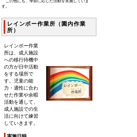
この他にも、季節に応じた活動を実施していま
す。
レインボー作業所（園内作業
所）
レインボー作業
所は、成人施設
への移行待機中
の方が日中活動
をする場所で
す。児童の能
力・適性に合わ
せた作業や余暇
活動を通して、
成人施設での生
活に向けて練習
していきます。
実施日時