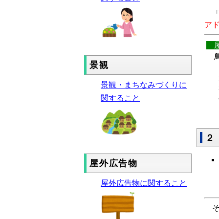
「
ア
屋
鳥
景観
景観・まちなみづくりに
関すること
２
屋外広告物
屋外広告物に関すること
そ