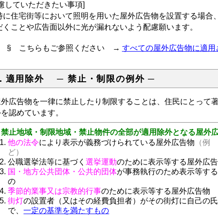
配慮していただきたい事項]
に住宅街等において照明を用いた屋外広告物を設置する場合、
だくことや広告面以外に光が漏れないよう配慮願います。
§ こちらもご参照ください →
すべての屋外広告物に適用
．適用除外 ─ 禁止・制限の例外 ─
外広告物を一律に禁止したり制限することは、住民にとって著
外を認めています。
 禁止地域・制限地域・禁止物件の全部が適用除外となる屋外
他の法令
により表示が義務づけ
られている屋外広告物
（例
ど）
公職選挙法等に基づく
選挙運動
のために表示等する屋外広
国・地方公共団体・公共的団体
が事務執行のため表示等す
の
季節的業事又は宗教的行事
のために表示等する屋外広告物
街灯
の設置者（又はその経費負担者）がその街灯に自己の
で、
一定の基準を満たすもの