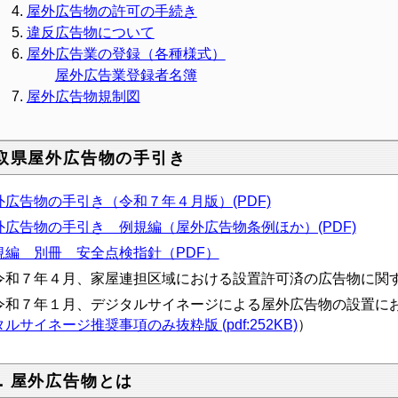
屋外広告物の許可の手続き
違反広告物について
屋外広告業の登録（各種様式）
屋外広告業登録者名簿
屋外広告物規制図
取県屋外広告物の手引き
外広告物の手引き（令和７年４月版）(PDF)
外広告物の手引き 例規編（屋外広告物条例ほか）(PDF)
規編 別冊 安全点検指針（PDF）
令和７年４月、家屋連担区域における設置許可済の広告物に関
令和７年１月、デジタルサイネージによる屋外広告物の設置に
ルサイネージ推奨事項のみ抜粋版 (pdf:252KB)
）
．屋外広告物とは