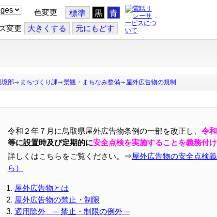
色変更
標準
黒
青
ズ変更
大
きくする
元
にもどす
環境部
まちづくり課
景観・まちなみ整備
屋外広告物の規制
令和２年７月に鳥取県屋外広告物条例の一部を改正し、
令和
等に設置時及び定期的に
安全点検を実施することを義務付け
詳しくはこちらをご覧ください。⇒
屋外広告物の安全点検義
ら）
屋外広告物とは
屋外広告物の禁止・制限
適用除外 ─ 禁止・制限の例外 ─