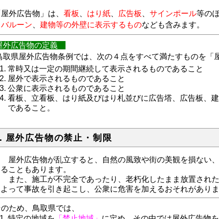
屋外広告物」は、
看板
、
はり紙
、
広告板
、
サインポール
等の
ドバルーン
、
建物等の外壁に表示するもの
なども含みます。
外広告物の定義
取県屋外広告物条例では、次の４点をすべて満たすものを「
常時又は一定の期間継続して表示されるものであること
屋外で表示されるものであること
公衆に表示されるものであること
看板、立看板、はり紙及びはり札並びに広告塔、広告板、
であること
。
．屋外広告物の禁止・制限
屋外広告物が乱立すると、自然の風致や街の美観を損ない、
ることもあります。
また、施工が不完全であったり、老朽化したまま放置された
よって事故を引き起こし、公衆に危害を加えるおそれがあり
のため、鳥取県では、
特定の地域
を
「禁止地域」
に定め、その中では屋外広告物