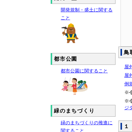
開発規制・盛土に関する
こと
鳥
都市公園
屋
都市公園に関すること
屋
例
※
※
ジタ
緑のまちづくり
緑のまちづくりの推進に
１
関すること