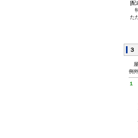
[
特
た
３
屋
例
１