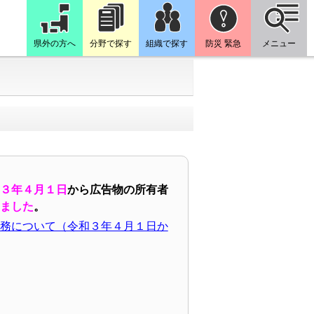
県外の方へ
分野で探す
組織で探す
防災 緊急
メニュー
３年４月１日
から広告物の所有者
ました
。
務について（令和３年４月１日か