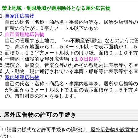
 禁止地域・制限地域が適用除外となる屋外広告物
自家用広告物
自己の氏名・名称・商品名・事業内容等を、居所や店舗等
面積の合計が１０平方メートル以下のもの
自己管理地広告物
自己の管理する土地に、「○○不動産管理地」などのように
で、高さが地面から１．５メートル以下で表示面積が１．
面積０．１３平方メートル以下のはり紙、面積０．１０平
一時的・仮設的な屋外広告物（
１０日以内
）
講演会、展覧会、音楽会等のためその敷地内に表示等する
人・動物、現に運行されている車両・船舶等に表示等する
案内誘導広告物
自己の氏名・名称・商品名・事業内容等を、居所や店舗等
が地面から３メートル以下で１面の表示面積が０．５平方
の。市町村長の許可を要します。
．屋外広告物の許可の手続き
 申請書の様式など許可手続きの詳細は、
屋外広告物を設置す
ださい。