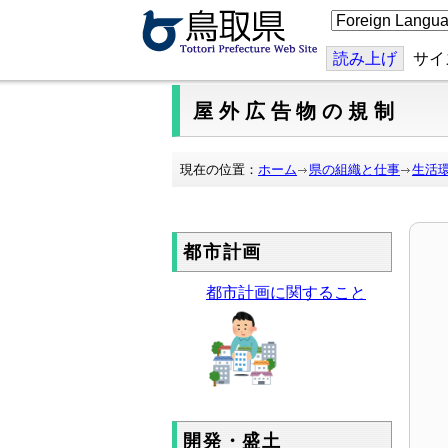
こ
の
ペ
ー
読み上げ
サイ
ジ
を
翻
屋外広告物の規制
訳
す
る
現在の位置：
ホーム
県の組織と仕事
生活
都市計画
都市計画に関すること
開発・盛土