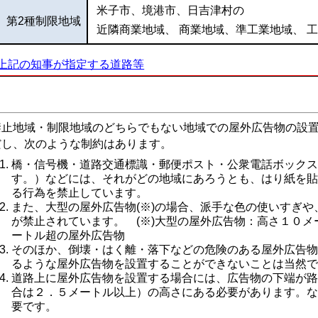
米子市、境港市、日吉津村の
第2種制限地域
近隣商業地域、 商業地域、準工業地域、 
上記の知事が指定する道路等
止地域・制限地域のどちらでもない地域での屋外広告物の設置
だし、次のような制約はあります。
橋・信号機・道路交通標識・郵便ポスト・公衆電話ボック
す。）
などには、それがどの地域にあろうとも、
はり紙を
る行為を禁止しています。
また、大型の屋外広告物(※)の場合、派手な色の使いすぎ
が禁止されています。 (
※)大型の屋外広告物：高さ１０
ートル超の屋外広告物
そのほか、倒壊・はく離・落下などの危険のある屋外広告
るような屋外広告物を設置することができないことは当然
道路上に屋外広告物を設置する場合には、広告物の下端が
合は２．５メートル以上）の高さにある必要があります。
要です。