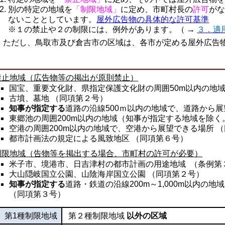
別の特定の地域を
「制限地域」
に定め、市町村長の
許可
が
ないこととしています。
屋外広告物の具体的な許可基準
※１の禁止や２の制限には、例外があります。（ →
３．適
だし、鳥取市及び倉吉市の区域は、各市が定める屋外広告物
禁止地域（広告物等の掲出が原則禁止）
国宝、重要文化財、県指定保護文化財の周囲50m以内の地域
古墳、墓地 （同項第２号）
知事が指定する
道路の沿線500ｍ以内の地域で、道路から展
東郷池の周囲200m以内の地域（知事が指定する地域を除く
空港の周囲200m以内の地域で、空港から展望できる場所 
都市計画法の規定による風致地区 （同項第６号）
制限地域（告物等を掲出する場合、市町村の許可が必要）
米子市、境港市、日吉津村の都市計画の用途地域 （条例第
大山隠岐国立公園、山陰海岸国立公園 （同項第２号）
知事が指定する
道路・鉄道の沿線200m～1,000m以内の
（同項第３号）
第1種制限地域
第２種制限地域
以外の区域