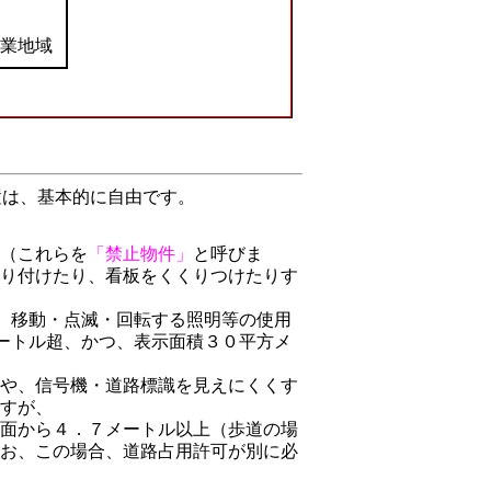
工業地域
は、基本的に自由です。
ス
（これらを
「禁止物件」
と呼びま
貼り付けたり、看板をくくりつけたりす
や、移動・点滅・回転する照明等の使用
メートル超、かつ、表示面積３０平方メ
物や、信号機・道路標識を見えにくくす
ですが、
路面から４．７メートル以上（歩道の場
なお、この場合、道路占用許可が別に必