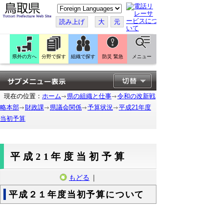
こ
の
ペ
読み上げ
大
元
ー
ジ
を
翻
訳
県外の方へ
分野で探す
組織で探す
防災 緊急
メニュー
す
る
現在の位置：
ホーム
県の組織と仕事
令和の改新戦
略本部
財政課
県議会関係
予算状況
平成21年度
当初予算
平成21年度当初予算
もどる
｜
平成２１年度当初予算について