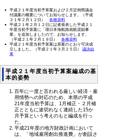
平成２１年度当初予算案および２月定例県議会
付議案の概要についてお知らせします。（平成
２１年２月１２日）
各種資料
平成２１年２月１２日に記者発表した平成２１
年度当初予算案に「環日本海航路就航奨励事
業」を追加しましたので、お知らせします。
（平成２１年２月１９日）
各種資料
平成２１年度当初予算案は原案のとおり可決成
立しました。（平成２１年３月２５日）
議決結
果
平成２１年度当初予算案編成の基
本的姿勢
百年に一度と言われる厳しい経済・雇
用情勢への対応のため、本県の平成
21年度当初予算は、1月補正・２月補
正とともに途切れなく連続した15か
月予算という考えのもと編成を行っ
た。
平成21年度の地方財政計画において
は、「地域雇用創出推進費」が創設さ