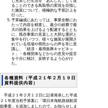
し充実した生活を「あんしん」して送
ることのできる鳥取県の実現を目指し
た施策について、積極的な予算計上を
行った。
予算編成にあたっては、事業全般にわ
たって内容を精査し、最少の経費で最
大の効果を上げるよう配慮するととも
に、既存事業の見直しと大胆な選択と
集中を行いつつ、様々な施策が展開さ
れている現場や県民からの声を常に意
識し、「経済・雇用振興キャビネッ
ト」・各種団体などからの意見や提言
を十分に検討、反映するよう心がけ
た。
各種資料（平成２１年２月１９日
資料提供内容）
平成２１年２月１２日に記者発表した平成
２１年度当初予算案に「環日本海航路就航奨
励事業」を追加しましたので、お知らせしま