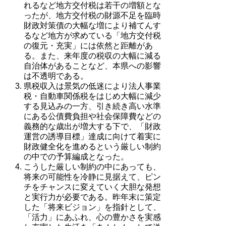
れるなど地方交付税は若干の増額とな
ったが、地方交付税の財源不足を臨時
財政対策債の大幅な増により補てんす
るなど地方が求めている「地方交付税
の復元・充実」には依然と距離があ
る。また、来年度の税収の大幅に減る
自治体があることなど、本県への影響
は不透明である。
県税収入は景気の低迷により法人事業
税・自動車関係税をはじめ大幅に減少
する見込みの一方、引き続き高い水準
にある公債費負担や社会保障費などの
義務的な歳出が増大する下で、「財政
運営の誘導目標」達成に向けて着実に
財政健全化を進めるという厳しい制約
の中での予算編成となった。
こうした厳しい制約の中にあっても、
将来の可能性を冷静に見据えて、ピン
チをチャンスに変えていく大胆な発想
と実行力が必要である。昨年末に策定
した「将来ビジョン」を指針として、
「活力」にあふれ、心の豊かさを実感