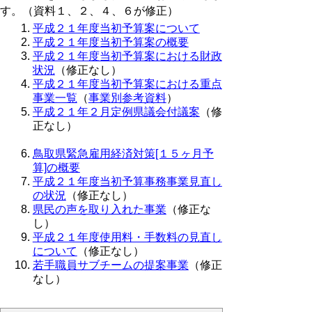
す。（資料１、２、４、６が修正）
平成２１年度当初予算案について
平成２１年度当初予算案の概要
平成２１年度当初予算案における財政
状況
（修正なし）
平成２１年度当初予算案における重点
事業一覧
（
事業別参考資料
）
平成２１年２月定例県議会付議案
（修
正なし）
鳥取県緊急雇用経済対策[１５ヶ月予
算]の概要
平成２１年度当初予算事務事業見直し
の状況
（修正なし）
県民の声を取り入れた事業
（修正な
し）
平成２１年度使用料・手数料の見直し
について
（修正なし）
若手職員サブチームの提案事業
（修正
なし）