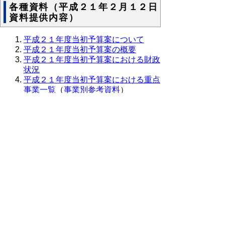
各種資料（平成２１年２月１２日
資料提供内容）
平成２１年度当初予算案について
平成２１年度当初予算案の概要
平成２１年度当初予算案における財政
状況
平成２１年度当初予算案における重点
事業一覧
（
事業別参考資料
）
平成２１年２月定例県議会付議案
鳥取県緊急雇用経済対策[１５ヶ月予
算]の概要
平成２１年度当初予算事務事業見直し
の状況
県民の声を取り入れた事業
平成２１年度使用料・手数料の見直し
について
若手職員サブチームの提案事業
各事業の内容