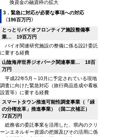
換資金の融資枠の拡大
3．緊急に対応が必要な事項への対応
〈196百万円〉
とっとりバイオフロンティア施設整備事
業… 19百万円
バイオ関連研究施設の整備に係る設計委託
に要する経費
山陰海岸世界ジオパーク関連事業… 18百
万円
平成22年5月～10月に予定されている現地
調査に向けた緊急対応（旅行商品造成や看板
設置等）に要する経費
スマートタウン推進可能性調査事業（「緑
の分権改革」推進事業）（国二次補正）
72百万円
総務省の委託事業を活用した、県内のクリ
ーンエネルギー資源の把握及びその活用に係