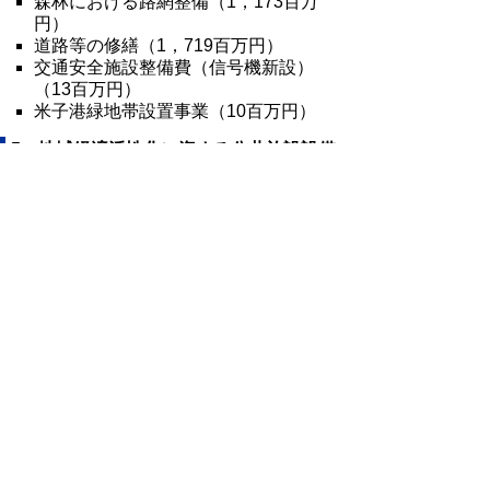
森林における路網整備（1，173百万
円）
道路等の修繕（1，719百万円）
交通安全施設整備費（信号機新設）
（13百万円）
米子港緑地帯設置事業（10百万円）
5．地域経済活性化に資する公共施設設備
の修繕・整備、河川等の修繕などの対応
〈3，460百万円〉
「地域活性化・経済危機対策臨時交付金」
（国一次補正）の活用（12．4億円を充当
［本県配分予定額91．9億円］）
河川維持修繕費（631百万円）
教育施設営繕費（551百万円）
緊急地震速報等導入推進事業（Ｊ－ＡＬ
ＥＲＴ整備）（44百万円）
防犯環境重点整備事業（鳥取駅周辺の防
犯カメラ設置支援）（1百万円）
＊以下の事業についても、「地域活性化・
経済危機対策臨時交付金」を活用