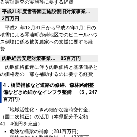
る実証調査の実施等に要する経費
平成21年度雪害園芸施設復旧対策事業…
2百万円
平成21年12月31日から平成22年1月1日の
積雪による琴浦町赤碕地区でのビニールハウ
ス倒壊に係る被災農家への支援に要する経
費
肉豚経営安定対策事業… 85百万円
肉豚価格低迷に伴う肉豚価格と基準価格と
の価格差の一部を補助するのに要する経費
4．橋梁補修など道路の修繕、森林路網整
備などきめ細かなインフラ整備 〈5，247
百万円〉
「地域活性化・きめ細かな臨時交付金」
（国二次補正）の活用（本県配分予定額
41．4億円を充当）
危険な橋梁の補修（281百万円）