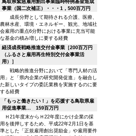
鳥取県緊急雇用創出事業臨時特例基金造成
事業（国二次補正）・・・1，500百万円
成長分野として期待される介護、医療、
農林水産、環境・エネルギー、観光、地域社
会雇用の重点6分野における事業に充当可能
な基金の積み増しに要する経費
経済成長戦略推進交付金事業［200百万円
（ふるさと雇用再生特別交付金事業活
用）］
戦略的推進分野において「専門人材の活
用」と「県内企業の研究開発促進」を融合し
た新しいタイプの委託業務を実施するのに要
する経費
「もっと働きたい！」を応援する鳥取県雇
用促進事業… 159百万円
Ｈ21年度末からＨ22年度にかけ企業の採
用を後押しするため、平成22年2月1日を基
準とした「正規雇用創出奨励金」や雇用要件