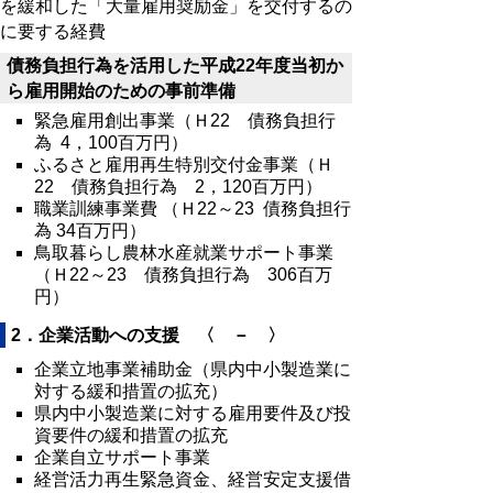
を緩和した「大量雇用奨励金」を交付するの
に要する経費
債務負担行為を活用した平成22年度当初か
ら雇用開始のための事前準備
緊急雇用創出事業（Ｈ22 債務負担行
為 4，100百万円）
ふるさと雇用再生特別交付金事業（Ｈ
22 債務負担行為 2，120百万円）
職業訓練事業費 （Ｈ22～23 債務負担行
為 34百万円）
鳥取暮らし農林水産就業サポート事業
（Ｈ22～23 債務負担行為 306百万
円）
2．企業活動への支援 〈 － 〉
企業立地事業補助金（県内中小製造業に
対する緩和措置の拡充）
県内中小製造業に対する雇用要件及び投
資要件の緩和措置の拡充
企業自立サポート事業
経営活力再生緊急資金、経営安定支援借