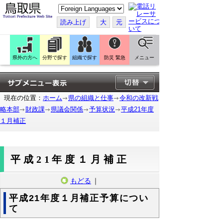
こ
の
ペ
読み上げ
大
元
ー
ジ
を
翻
訳
県外の方へ
分野で探す
組織で探す
防災 緊急
メニュー
す
る
現在の位置：
ホーム
県の組織と仕事
令和の改新戦
略本部
財政課
県議会関係
予算状況
平成21年度
１月補正
平成21年度１月補正
もどる
｜
平成21年度１月補正予算につい
て