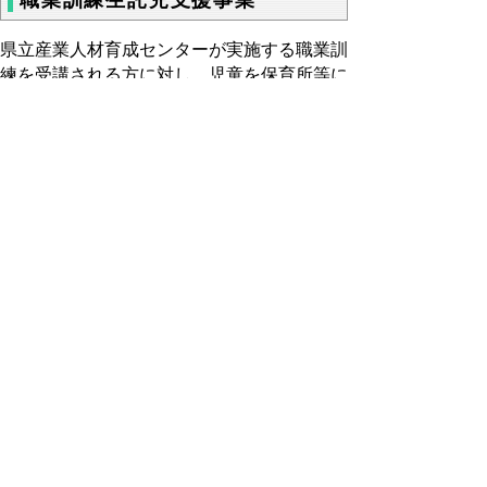
県立産業人材育成センターが実施する職業訓
練を受講される方に対し、児童を保育所等に
預ける経費の一部を奨励金として支給してい
ます。
職業訓練生託児支援事業概要
介護福祉士・保育士・栄養士・IT
エンジニアの養成
介護福祉士・保育士・栄養士・ITエ
ンジニアを養成する職業訓練
とっとり産業人材育成支援サイト「とっとりstep」
（外部リンク）