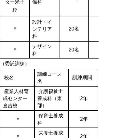
備科
ター米子
校
設計・イ
〃
20名
ンテリア
科
デザイン
〃
20名
科
（委託訓練）
訓練コース
校名
訓練期間
名
産業人材育
介護福祉士
成センター
養成科（東
2年
倉吉校
部）
保育士養成
〃
2年
科
栄養士養成
〃
2年