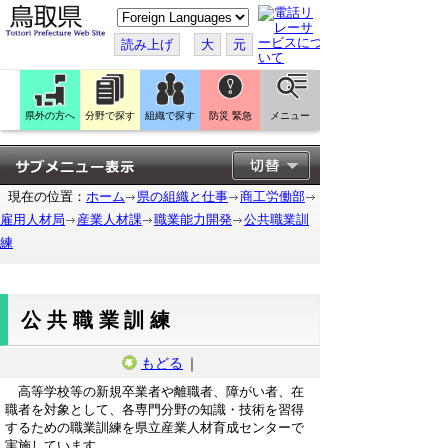
こ
の
ペ
読み上げ
大
元
ー
ジ
を
翻
訳
県外の方へ
分野で探す
組織で探す
防災 緊急
メニュー
す
る
現在の位置：
ホーム
県の組織と仕事
商工労働部
雇用人材局
産業人材課
職業能力開発
公共職業訓
練
公共職業訓練
もどる
｜
高等学校等の新規卒業者や離職者、障がい者、在
職者を対象として、各専門分野の知識・技術を習得
するための職業訓練を県立産業人材育成センターで
実施しています。