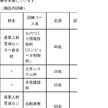
練を実施しています。
（施設内訓練）
訓練コー
校名
定員
訓練期間
ス名
ものづく
産業人材
り情報技
育成セン
術科
40名
(コンピュ
ター倉吉
ータ制御
校
科）
土木シス
〃
10名
テム科
木造建築
〃
10名
科
産業人材
育成セン
自動車整
50名