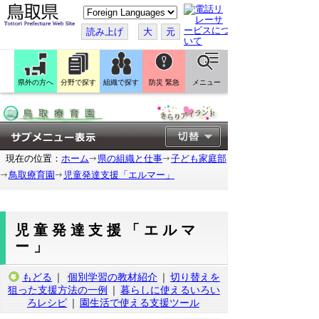
こ
の
ペ
読み上げ
大
元
ー
ジ
を
翻
訳
県外の方へ
分野で探す
組織で探す
防災 緊急
メニュー
す
る
現在の位置：
ホーム
県の組織と仕事
子ども家庭部
鳥取療育園
児童発達支援「エルマー」
児童発達支援「エルマ
ー」
もどる
｜
個別学習の教材紹介
｜
切り替えを
狙った支援方法の一例
｜
暮らしに使えるいろい
ろレシピ
｜
園生活で使える支援ツール