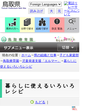
こ
の
ペ
読み上げ
大
元
ー
ジ
を
翻
訳
県外の方へ
分野で探す
組織で探す
防災 緊急
メニュー
す
る
現在の位置：
ホーム
県の組織と仕事
子ども家庭部
鳥取療育園
児童発達支援「エルマー」
暮らしに
使えるいろいろレシピ
暮らしに使えるいろいろ
レシピ
もどる
｜