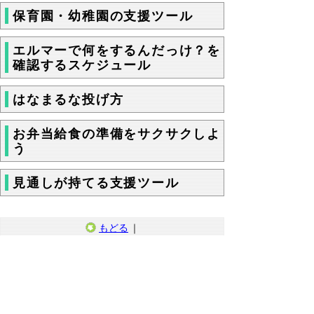
保育園・幼稚園の支援ツール
エルマーで何をするんだっけ？を
確認するスケジュール
はなまるな投げ方
お弁当給食の準備をサクサクしよ
う
見通しが持てる支援ツール
もどる
｜
▲ページ上部に戻る
と
個人情報保護
|
リンクについて
|
著作権に
り
ついて
|
アクセシビリティ