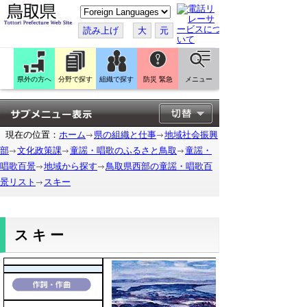
こ
の
ペ
読み上げ
大
元
ー
ジ
を
翻
訳
県外の方へ
分野で探す
組織で探す
防災 緊急
メニュー
す
る
現在の位置：
ホーム
県の組織と仕事
地域社会振興
部
文化政策課
童謡・唱歌のふるさと鳥取
童謡・
唱歌百景
地域から探す
鳥取県西部の童謡・唱歌百
景リスト
スキー
スキー