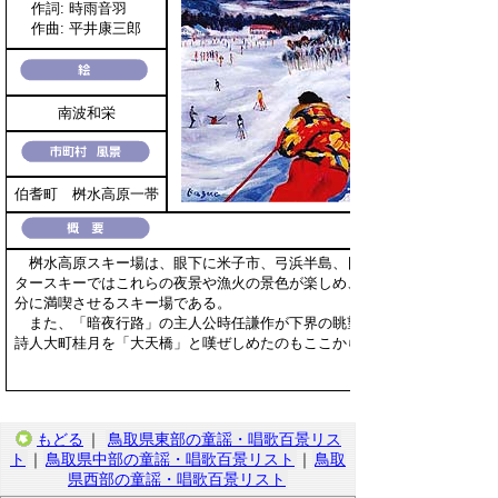
作詞: 時雨音羽
作曲: 平井康三郎
南波和栄
伯耆町 桝水高原一帯
桝水高原スキー場は、眼下に米子市、弓浜半島、日本海の絶景を臨み、
タースキーではこれらの夜景や漁火の景色が楽しめ、スキーと景色の両方
分に満喫させるスキー場である。
また、「暗夜行路」の主人公時任謙作が下界の眺望から悟りを開いたの
詩人大町桂月を「大天橋」と嘆ぜしめたのもここからの景色である。
もどる
｜
鳥取県東部の童謡・唱歌百景リス
ト
｜
鳥取県中部の童謡・唱歌百景リスト
｜
鳥取
県西部の童謡・唱歌百景リスト