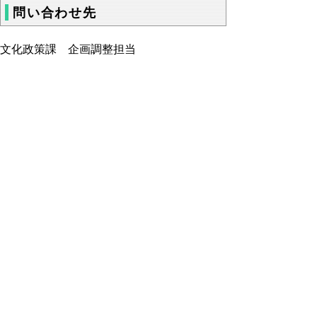
問い合わせ先
文化政策課 企画調整担当
電話
ファクシミリ 0857-26-8108
▲ページ上部に戻る
と
個人情報保護
|
リンクについて
|
著作権に
り
ついて
|
アクセシビリティ
ネ
ッ
鳥取県 地域社会振興部 文化政策課
住所 〒680-8570
ト
鳥取県鳥取市東町1丁目220
へ
電話
0857-26-7125
ファクシミリ 0857-26-8108
の
E-mail
bunsei@pref.tottori.lg.jp
Copyright(C) 2006～ 鳥取県(Tottori Prefectural
Government) All Rights Reserved. 法人番号