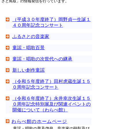
さと鳥取」の情報発信を行っています。
（平成３０年度終了）岡野貞一生誕１
４０周年記念コンサート
ふるさとの音楽家
童謡・唱歌百景
童謡・唱歌の次世代への継承
新しい創作童謡
（令和５年度終了）田村虎蔵生誕１５
０周年記念コンサート
（令和６年度終了）永井幸次生誕１５
０周年記念特別展及び関連イベントの
開催について（わらべ館）
わらべ館のホームページ
童謡・唱歌の普及啓発、音楽家の顕彰及び