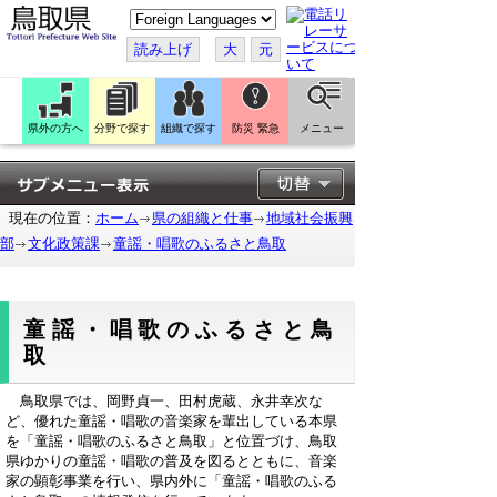
こ
の
ペ
読み上げ
大
元
ー
ジ
を
翻
訳
県外の方へ
分野で探す
組織で探す
防災 緊急
メニュー
す
る
現在の位置：
ホーム
県の組織と仕事
地域社会振興
部
文化政策課
童謡・唱歌のふるさと鳥取
童謡・唱歌のふるさと鳥
取
鳥取県では、岡野貞一、田村虎蔵、永井幸次な
ど、優れた童謡・唱歌の音楽家を輩出している本県
を「童謡・唱歌のふるさと鳥取」と位置づけ、鳥取
県ゆかりの童謡・唱歌の普及を図るとともに、音楽
家の顕彰事業を行い、県内外に「童謡・唱歌のふる