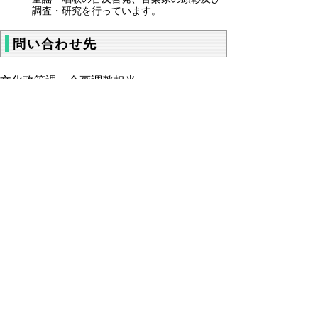
調査・研究を行っています。
問い合わせ先
文化政策課 企画調整担当
電話
ファクシミリ 0857-26-8108
▲ページ上部に戻る
と
個人情報保護
|
リンクについて
|
著作権に
り
ついて
|
アクセシビリティ
ネ
ッ
鳥取県 地域社会振興部 文化政策課
住所 〒680-8570
ト
鳥取県鳥取市東町1丁目220
へ
電話
0857-26-7125
ファクシミリ 0857-26-8108
の