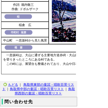
作詞: 堀内敬三
作曲: ドボルザーク
稲倉 広
中山町 一息坂峠から見た風景
一息坂峠は、大山に通ずる主要地方道赤碕・大山線の途中にあり、旧大
を登りきったところにある峠である。
この峠には、展望台も整備されており、大山や日本海の眺望に優れてい
もどる
｜
鳥取県東部の童謡・唱歌百景リス
ト
｜
鳥取県中部の童謡・唱歌百景リスト
｜
鳥取
県西部の童謡・唱歌百景リスト
問い合わせ先