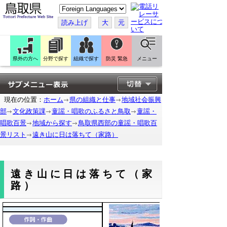
こ
の
ペ
読み上げ
大
元
ー
ジ
を
翻
訳
県外の方へ
分野で探す
組織で探す
防災 緊急
メニュー
す
る
現在の位置：
ホーム
県の組織と仕事
地域社会振興
部
文化政策課
童謡・唱歌のふるさと鳥取
童謡・
唱歌百景
地域から探す
鳥取県西部の童謡・唱歌百
景リスト
遠き山に日は落ちて（家路）
遠き山に日は落ちて（家
路）