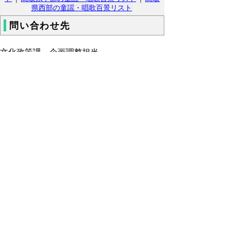
県西部の童謡・唱歌百景リスト
問い合わせ先
文化政策課 企画調整担当
電話
ファクシミリ 0857-26-8108
▲ページ上部に戻る
と
個人情報保護
|
リンクについて
|
著作権に
り
ついて
|
アクセシビリティ
ネ
ッ
鳥取県 地域社会振興部 文化政策課
住所 〒680-8570
ト
鳥取県鳥取市東町1丁目220
へ
電話
0857-26-7125
ファクシミリ 0857-26-8108
の
E-mail
bunsei@pref.tottori.lg.jp