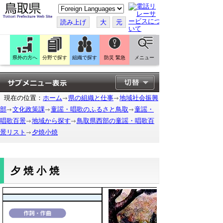
こ
の
ペ
読み上げ
大
元
ー
ジ
を
翻
訳
県外の方へ
分野で探す
組織で探す
防災 緊急
メニュー
す
る
現在の位置：
ホーム
県の組織と仕事
地域社会振興
部
文化政策課
童謡・唱歌のふるさと鳥取
童謡・
唱歌百景
地域から探す
鳥取県西部の童謡・唱歌百
景リスト
夕焼小焼
夕焼小焼