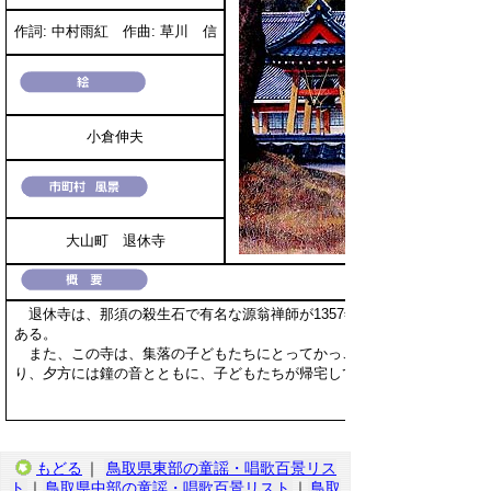
作詞: 中村雨紅 作曲: 草川 信
小倉伸夫
大山町 退休寺
退休寺は、那須の殺生石で有名な源翁禅師が1357年創建した由緒ある古
ある。
また、この寺は、集落の子どもたちにとってかっこうの遊び場となって
り、夕方には鐘の音とともに、子どもたちが帰宅していく姿が見られる。
もどる
｜
鳥取県東部の童謡・唱歌百景リス
ト
｜
鳥取県中部の童謡・唱歌百景リスト
｜
鳥取