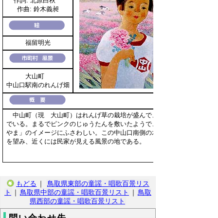
作詞: 北原白秋
作曲: 鈴木義昶
福留明光
大山町
中山口駅南のれんげ畑
中山町（現 大山町）はれんげ草の栽培が盛んで、町全体で100haにも
でいる。まるでピンクのじゅうたんを敷いたようで、まさに「れんげの里
やま」のイメージにふさわしい。この中山口南側の水田は、遠くに大山の
を望み、近くには民家が見える風景の地である。
もどる
｜
鳥取県東部の童謡・唱歌百景リス
ト
｜
鳥取県中部の童謡・唱歌百景リスト
｜
鳥取
県西部の童謡・唱歌百景リスト