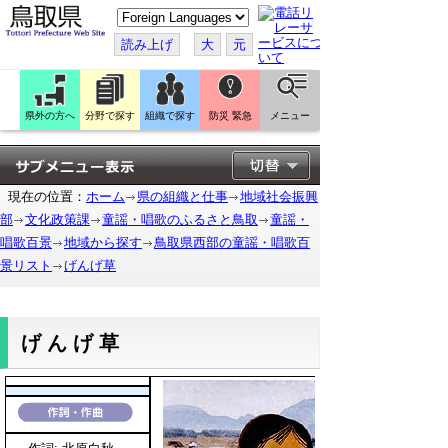
こ
の
ペ
読み上げ
大
元
ー
ジ
を
翻
訳
県外の方へ
分野で探す
組織で探す
防災 緊急
メニュー
す
る
現在の位置：
ホーム
県の組織と仕事
地域社会振興
部
文化政策課
童謡・唱歌のふるさと鳥取
童謡・
唱歌百景
地域から探す
鳥取県西部の童謡・唱歌百
景リスト
げんげ草
げんげ草