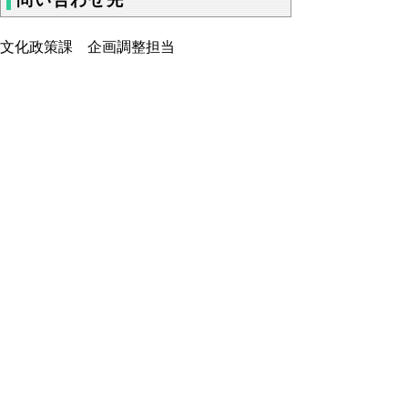
問い合わせ先
文化政策課 企画調整担当
電話
ファクシミリ 0857-26-8108
▲ページ上部に戻る
と
個人情報保護
|
リンクについて
|
著作権に
り
ついて
|
アクセシビリティ
ネ
ッ
鳥取県 地域社会振興部 文化政策課
住所 〒680-8570
ト
鳥取県鳥取市東町1丁目220
へ
電話
0857-26-7125
ファクシミリ 0857-26-8108
の
E-mail
bunsei@pref.tottori.lg.jp
Copyright(C) 2006～ 鳥取県(Tottori Prefectural
Government) All Rights Reserved. 法人番号
7000020310000