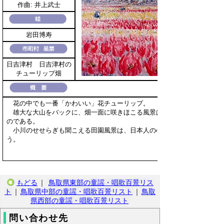
作曲: 井上武士
岩田博寿
日吉津村 日吉津村の
チューリップ畑
花の中でも一番「かわいい」花チューリップ。
雄大な大山をバックに、畑一面に咲きほこる風景は、花のじゅうたんそ
のである。
小川のせせらぎも聞こえる田園風景は、日本人の心のふるさととも言え
う。
もどる
｜
鳥取県東部の童謡・唱歌百景リス
ト
｜
鳥取県中部の童謡・唱歌百景リスト
｜
鳥取
県西部の童謡・唱歌百景リスト
問い合わせ先