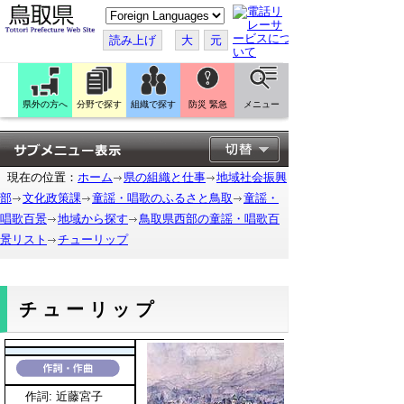
こ
の
ペ
読み上げ
大
元
ー
ジ
を
翻
訳
県外の方へ
分野で探す
組織で探す
防災 緊急
メニュー
す
る
現在の位置：
ホーム
県の組織と仕事
地域社会振興
部
文化政策課
童謡・唱歌のふるさと鳥取
童謡・
唱歌百景
地域から探す
鳥取県西部の童謡・唱歌百
景リスト
チューリップ
チューリップ
作詞: 近藤宮子