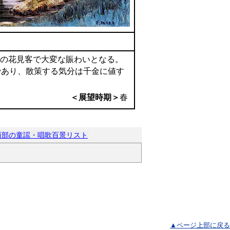
らの花見客で大変な賑わいとなる。
であり、散策する気分は千金に値す
＜展望時期＞
春
西部の童謡・唱歌百景リスト
▲ページ上部に戻る