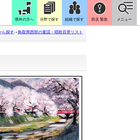
県外の方へ
分野で探す
組織で探す
防災 緊急
メニュー
から探す
鳥取県西部の童謡・唱歌百景リスト