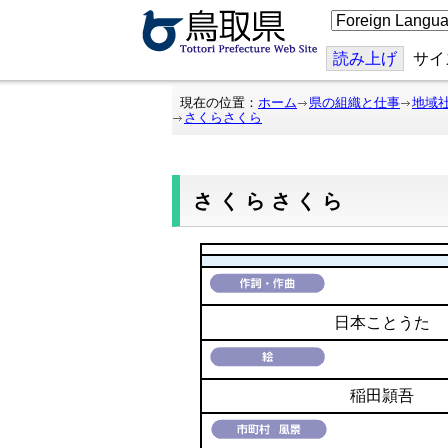
こ
の
ペ
ー
読み上げ
サイ
ジ
を
翻
現在の位置：
ホーム
県の組織と仕事
地域
訳
さくらさくら
す
る
さくらさくら
日本ことうた
稲田頴吾