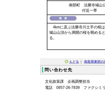
南部町 法勝寺城山
付近一帯
4kmに及ぶ法勝寺川土手の桜
城山山頂から満開の桜を眺める
る。
もどる
｜
鳥取県東部の
問い合わせ先
文化政策課 企画調整担当
電話
0857-26-78
39
ファクシミリ 08