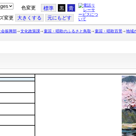
色変更
標準
黒
青
ズ変更
大
きくする
元
にもどす
社会振興部
文化政策課
童謡・唱歌のふるさと鳥取
童謡・唱歌百景
地域