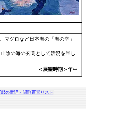
ニ、マグロなど日本海の「海の幸」
山陰の海の玄関として活況を呈し
＜展望時期＞
年中
西部の童謡・唱歌百景リスト