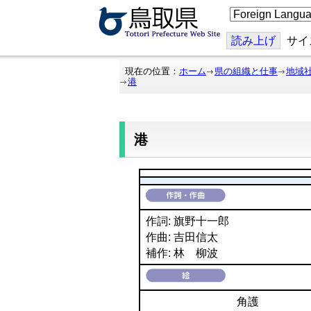
こ
の
ペ
ー
読み上げ
サイ
ジ
を
翻
現在の位置：
ホーム
県の組織と仕事
地域
訳
港
す
る
港
作詞: 旗野十一郎
作曲: 吉田信太
補作: 林 柳波
角護