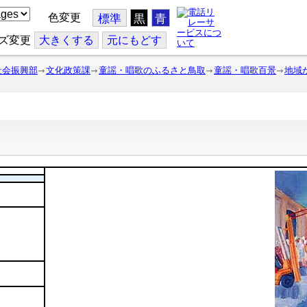
色変更
標準
黒
青
ズ変更
大
きくする
元
にもどす
社会振興部
文化政策課
童謡・唱歌のふるさと鳥取
童謡・唱歌百景
地域