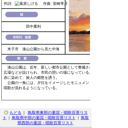
作詞:
作曲: 室崎琴月
田中重利
米子市 湊山公園から見た中海
湊山公園は、近年、新しい都市公園として整備され、日本庭園・桜の園
広場などが設けられ、市民の憩いの場になっている。公園から見る中海の
赤に染めて、旅人の郷愁を誘う。
公園の一角には、夕日をイメージしたモニュメントが設置されており、
唱歌が流れるようになっている。
もどる
｜
鳥取県東部の童謡・唱歌百景リス
ト
｜
鳥取県中部の童謡・唱歌百景リスト
｜
鳥取
県西部の童謡・唱歌百景リスト