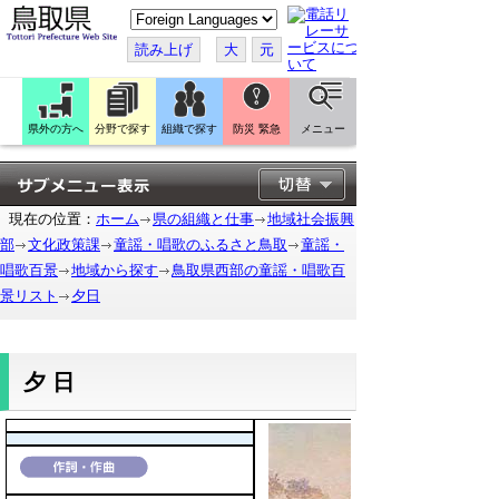
こ
の
ペ
読み上げ
大
元
ー
ジ
を
翻
訳
県外の方へ
分野で探す
組織で探す
防災 緊急
メニュー
す
る
現在の位置：
ホーム
県の組織と仕事
地域社会振興
部
文化政策課
童謡・唱歌のふるさと鳥取
童謡・
唱歌百景
地域から探す
鳥取県西部の童謡・唱歌百
景リスト
夕日
夕日