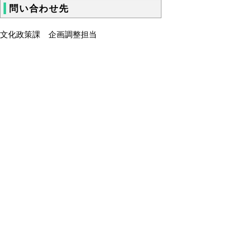
問い合わせ先
文化政策課 企画調整担当
電話
ファクシミリ 0857-26-8108
▲ページ上部に戻る
と
個人情報保護
|
リンクについて
|
著作権に
り
ついて
|
アクセシビリティ
ネ
ッ
鳥取県 地域社会振興部 文化政策課
住所 〒680-8570
ト
鳥取県鳥取市東町1丁目220
へ
電話
0857-26-7125
ファクシミリ 0857-26-8108
の
E-mail
bunsei@pref.tottori.lg.jp
Copyright(C) 2006～ 鳥取県(Tottori Prefectural
Government) All Rights Reserved. 法人番号