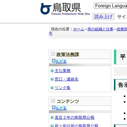
こ
の
ペ
ー
読み上げ
サイ
ジ
を
翻
現在の位置：
ホーム
県の組織と仕事
総務
訳
号
す
る
政策法務課
もどる
主な業務
窓口・連絡先
告
リンク集
コンテンツ
もどる
直近２年の鳥取県公報
前々年以前の鳥取県公報