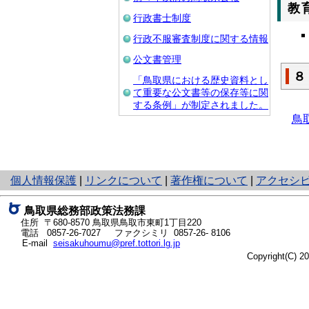
教
行政書士制度
行政不服審査制度に関する情報
公文書管理
８
「鳥取県における歴史資料とし
て重要な公文書等の保存等に関
する条例」が制定されました。
鳥
と
個人情報保護
|
リンクについて
|
著作権について
|
アクセシ
り
ネ
鳥取県総務部政策法務課
ッ
住所 〒680-8570
鳥取県鳥取市東町1丁目220
ト
電話
0857-26-7027
ファクシミリ 0857-26- 8106
E-mail
seisakuhoumu@pref.tottori.lg.jp
へ
Copyright(C) 
の