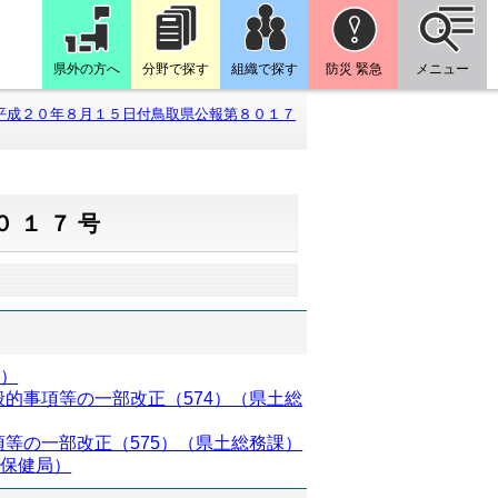
県外の方へ
分野で探す
組織で探す
防災 緊急
メニュー
平成２０年８月１５日付鳥取県公報第８０１７
０１７号
課）
的事項等の一部改正（574）（県土総
等の一部改正（575）（県土総務課）
祉保健局）