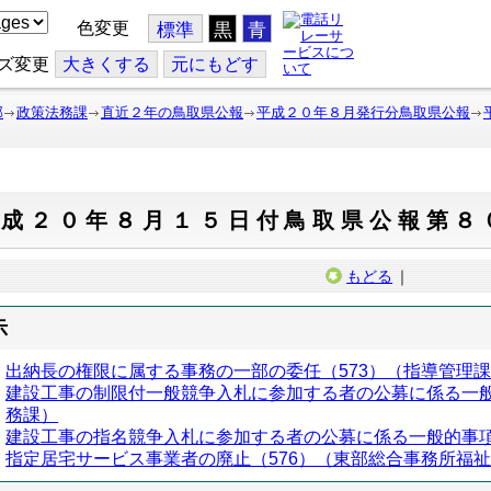
色変更
標準
黒
青
ズ変更
大
きくする
元
にもどす
部
政策法務課
直近２年の鳥取県公報
平成２０年８月発行分鳥取県公報
平成２０年８月１５日付鳥取県公報第８
もどる
｜
示
出納長の権限に属する事務の一部の委任（573）（指導管理
建設工事の制限付一般競争入札に参加する者の公募に係る一般
務課）
建設工事の指名競争入札に参加する者の公募に係る一般的事項
指定居宅サービス事業者の廃止（576）（東部総合事務所福