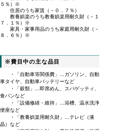
５％）※
住居のうち家賃（－０．７％）
教養娯楽のうち教養娯楽用耐久財（－１
７．１％）※
家具・家事用品のうち家庭用耐久財（－
８．６％）※
※費目中の主な品目
・「自動車等関係費」…ガソリン、自動
車タイヤ、自動車バッテリーなど
・「穀類」…即席めん、スパゲッティ、
食パンなど
・「設備修繕・維持」…浴槽、温水洗浄
便座など
・「教養娯楽用耐久財」…テレビ（液
晶）など
・「家庭用耐久財」…電気洗濯機（洗濯
機）など