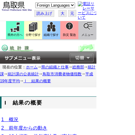
こ
の
ペ
読み上げ
大
元
ー
ジ
を
翻
訳
県外の方へ
分野で探す
組織で探す
防災 緊急
メニュー
す
る
現在の位置：
ホーム
県の組織と仕事
総務部
統計
課
統計課の公表統計
鳥取市消費者物価指数
平成
19年度平均
Ⅰ 結果の概要
I 結果の概要
1 概況
2 前年度からの動き