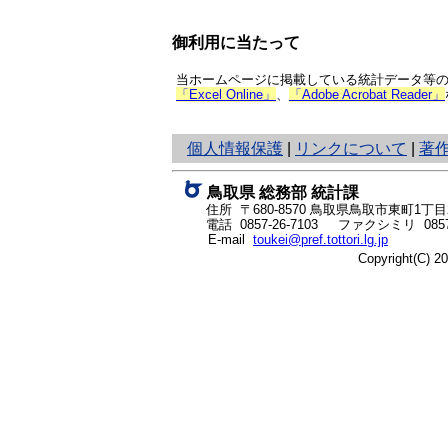
御利用に当たって
当ホームページに掲載している統計データ等の一
「Excel Online」
、
「Adobe Acrobat Reader」
と
個人情報保護
|
リンクについて
|
著
り
ネ
鳥取県 総務部 統計課
ッ
住所 〒680-8570
鳥取県鳥取市東町1丁目2
ト
電話
0857-26-7103
ファクシミリ 0857-
E-mail
toukei@pref.tottori.lg.jp
へ
Copyright(C) 
の