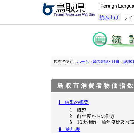
こ
の
ペ
ー
読み上げ
サイ
ジ
を
翻
訳
す
る
現在の位置：
ホーム
県の組織と仕事
総務
鳥取市消費者物価指数
I 結果の概要
1 概況
2 前年度からの動き
3 10大指数 前年度比及び
II 統計表