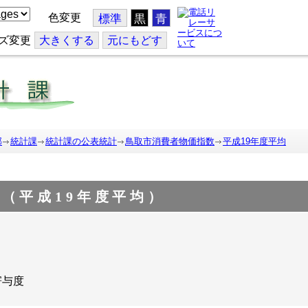
色変更
標準
黒
青
ズ変更
大
きくする
元
にもどす
部
統計課
統計課の公表統計
鳥取市消費者物価指数
平成19年度平均
（平成19年度平均）
寄与度