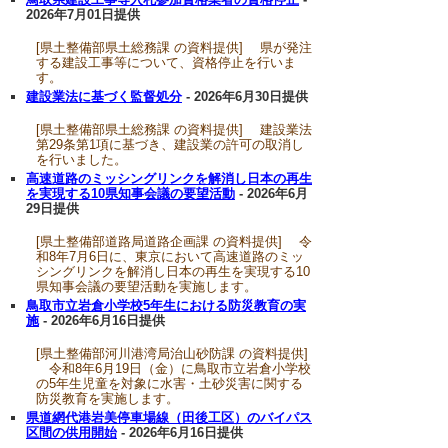
2026年7月01日提供
[県土整備部県土総務課 の資料提供] 県が発注
する建設工事等について、資格停止を行いま
す。
建設業法に基づく監督処分
- 2026年6月30日提供
[県土整備部県土総務課 の資料提供] 建設業法
第29条第1項に基づき、建設業の許可の取消し
を行いました。
高速道路のミッシングリンクを解消し日本の再生
を実現する10県知事会議の要望活動
- 2026年6月
29日提供
[県土整備部道路局道路企画課 の資料提供] 令
和8年7月6日に、東京において高速道路のミッ
シングリンクを解消し日本の再生を実現する10
県知事会議の要望活動を実施します。
鳥取市立岩倉小学校5年生における防災教育の実
施
- 2026年6月16日提供
[県土整備部河川港湾局治山砂防課 の資料提供]
令和8年6月19日（金）に鳥取市立岩倉小学校
の5年生児童を対象に水害・土砂災害に関する
防災教育を実施します。
県道網代港岩美停車場線（田後工区）のバイパス
区間の供用開始
- 2026年6月16日提供