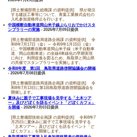
[県土整備部県土総務課 の資料提供] 県が発注
する建設工事等について、青葉工業株式会社の
入札参加資格停止を行います。
中国横断自動車道岡山米子線ぶらりおでかけスタ
ンプラリーの実施
- 2026年7月09日提供
[県土整備部道路局道路企画課 の資料提供] 令
和8年7月17日（金）～ 令和9年1月15日（金）
に、中国横断自動車道岡山米子線（米子自動車
道、岡山自動車道）の全線4車線化の早期実現
に向け、利用促進を図るため、鳥取県と岡山県
の共催でスタンプラリーを実施します。
令和8年度 第1回 鳥取県道路啓開協議会の開催
- 2026年7月08日提供
[県土整備部道路局道路企画課 の資料提供] 令
和8年7月13日に第1回鳥取県道路啓開協議会を
開催します。
夏休みに親子で工事現場を見学する「土木ツア
ー」及びどぼくを語るイベント「どぼくカフェ」
を開催
- 2026年7月03日提供
[県土整備部技術企画課 の資料提供] 令和8年7
月25日に夏休みに親子で工事現場を見学する
「土木ツアー」及びどぼくを語るイベント「ど
ぼくカフェ」を開催します。
鳥取県建設工事等入札参加資格業者の資格停止
-