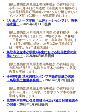
[県土整備部鳥取県土整備事務所 の資料提供]
令和8年6月26日に県道網代港岩美停車場線のう
ち岩美郡岩美町田後地内のいさりび橋を含むバ
イパス区間（0.26km）が供用開始します。
3万t級クルーズ客船「三井オーシャンフジ」鳥取
港寄港！
- 2026年6月11日提供
[県土整備部河川港湾局港湾課 の資料提供] 令
和8年6月19日（金）に、3t級のクルーズ客船
「三井オーシャンフジ」が、鳥取港に寄港しま
す（5月の寄港に続き、本年は2か月連続2度
目、昨年から2年連続3回目）。
鳥取市立宝木小学校4年生における防災教育の実
施について
- 2026年6月03日提供
[県土整備部鳥取県土整備事務所 の資料提供]
令和8年6月8日に鳥取市立宝木小学校にて防災
教育を実施します。
令和8年度 清水川排水ポンプ車操作訓練の実施
（鳥取県土整備事務所）
- 2026年5月29日提供
[県土整備部鳥取県土整備事務所 の資料提供]
令和8年6月2日に清水川で排水ポンプ車の操作
訓練を実施します。
県管理河川等に係る流域治水及び減災対策協議会
の開催
- 2026年5月26日提供