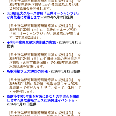
[県土整備部河川港湾局河川課 の資料提供] 令
和8年度県管理河川等にかかる流域治水及び減
災対策協議会を開催します。
3万t級巨大クルーズ客船「三井オーシャンフジ」
が鳥取港に寄港します
- 2026年5月22日提供
[県土整備部河川港湾局港湾課 の資料提供] 令
和8年5月30日（土）に、3t級のクルーズ客船
「三井オーシャンフジ」が、鳥取港に寄港しま
す（2年連続2回目）。
令和8年度鳥取県水防訓練の実施
- 2026年5月15日
提供
[県土整備部河川港湾局河川課 の資料提供] 令
和8年5月24日（日）に竹田橋上流の天神川左岸
河川敷（倉吉市東巌城町）で令和8年度鳥取県
水防訓練を実施します。
鳥取港福フェス2026の開催
- 2026年5月12日提供
[県土整備部河川港湾局港湾課 の資料提供] 令
和8年5月16日に鳥取港で鳥取港福フェス2026～
鳥取港って何だろう？ 見て、知って、体験して
～を開催します。
賀露小学校5年生を対象にみなとの学習会を開催
します☆鳥取港福フェス2026関連イベント☆
-
2026年5月12日提供
[県土整備部河川港湾局港湾課 の資料提供] 令