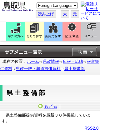
こ
の
ペ
読み上げ
大
元
ー
ジ
を
翻
訳
県外の方へ
分野で探す
組織で探す
防災 緊急
メニュー
す
る
現在の位置：
ホーム
県政情報
広報・広聴
報道提
供資料
県政一般・報道提供資料
県土整備部
県土整備部
もどる
｜
県土整備部提供資料を最新３０件掲載していま
す。
RSS2.0