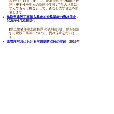
和8年5月15日（金）に、鳥取港の持つ機能・役
割・重要性を地元の賀露小学校5年生の児童に
学んでもらう機会として、みなとの学習会を開
催します。
鳥取県建設工事等入札参加資格業者の資格停止
-
2026年4月23日提供
[県土整備部県土総務課 の資料提供] 県が発注
する建設工事等について、資格停止を行いま
す。
県管理河川における河川堤防点検の実施
- 2026年
4月15日提供
[県土整備部八頭県土整備事務所 の資料提供]
令和8年4月22日に八頭県土整備事務所管内にお
ける河川の堤防点検を実施します。
令和8年度鳥取県土整備事務所における出水期前
総点検 （河川堤防点検）の実施
- 2026年4月14日
提供
[県土整備部鳥取県土整備事務所 の資料提供]
令和8年4月17日に鳥取県土整備事務所管内の河
川堤防点検を実施します。
強風による県管理道路被災状況視察（琴浦町矢
下）について
- 2026年4月10日提供
[県土整備部道路局道路企画課 の資料提供] 4
月9日（木）～10日（金）の強風による倒木の