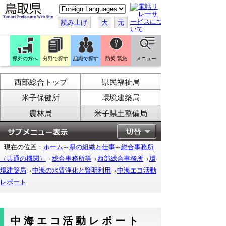
こ
の
ペ
読み上げ
大
元
ー
ジ
を
翻
訳
県外の方へ
分野で探す
組織で探す
防災 緊急
メニュー
す
る
西部総合トップ
県民福祉局
米子保健所
環境建築局
農林局
米子県土整備局
現在の位置：
ホーム
県の組織と仕事
総合事務所
（共通の機関）
総合事務所等
西部総合事務所
環
境建築局
中海の水質浄化と賢明利用
中海エコ活動
レポート
中海エコ活動レポート