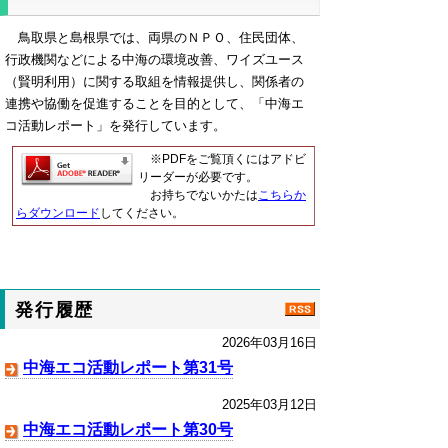
鳥取県と島根県では、両県のＮＰＯ、住民団体、
行政機関などによる中海の環境改善、ワイズユース
（賢明利用）に関する取組を情報提供し、関係者の
連携や協働を促進することを目的として、「中海エ
コ活動レポート」を発行しています。
※PDFをご覧頂くにはアドビ
リーダーが必要です。
お持ちでないかたは
こちらか
らダウンロード
してください。
発行履歴
2026年03月16日
中海エコ活動レポート第31号
2025年03月12日
中海エコ活動レポート第30号