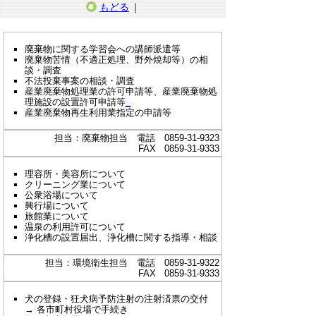
もどる
｜
廃棄物に関する学習会への講師派遣等
廃棄物苦情（不適正処理、野外焼却等）の相
談・調査
不法投棄事案の相談・調査
産業廃棄物処理業の許可申請等、産業廃棄物処
理施設の設置許可申請等
_
産業廃棄物再生利用業指定の申請等
担当：廃棄物担当 電話 0859-31-9323
FAX 0859-31-9333
理容所・美容所について
クリーニング業について
公衆浴場について
興行場について
旅館業について
温泉の利用許可について
浄化槽の設置届出、浄化槽に関する指導・相談
担当：環境衛生担当 電話 0859-31-9322
FAX 0859-31-9333
犬の登録・狂犬病予防注射の注射済票の交付
→ 各市町村役場で手続き