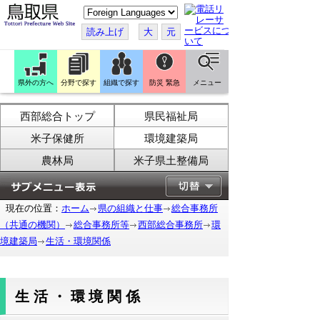
こ
の
ペ
読み上げ
大
元
ー
ジ
を
翻
訳
県外の方へ
分野で探す
組織で探す
防災 緊急
メニュー
す
る
西部総合トップ
県民福祉局
米子保健所
環境建築局
農林局
米子県土整備局
現在の位置：
ホーム
県の組織と仕事
総合事務所
（共通の機関）
総合事務所等
西部総合事務所
環
境建築局
生活・環境関係
生活・環境関係