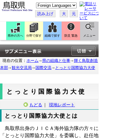
こ
の
ペ
読み上げ
大
元
ー
ジ
を
翻
訳
県外の方へ
分野で探す
組織で探す
防災 緊急
メニュー
す
る
現在の位置：
ホーム
県の組織と仕事
輝く鳥取創造
本部
観光交流局
国際交流
とっとり国際協力大使
とっとり国際協力大使
もどる
｜
現地レポート
とっとり国際協力大使とは
鳥取県出身のＪＩＣＡ海外協力隊の方々に
「とっとり国際協力大使」を委嘱し、赴任地