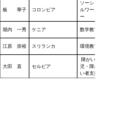
ソーシャ
板 華子
コロンビア
ルワーカ
ー
堀内 一秀
ケニア
数学教育
江原 崇裕
スリランカ
環境教育
障がい
大田 直
セルビア
児・
障が
い者支援
現地レポート
現地レポート
▲ページ上部に戻る
と
個人情報保護
|
リンクについて
|
著作権に