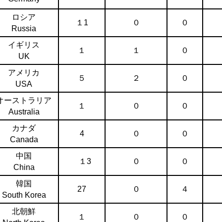
ロシア
１1
０
０
Russia
イギリス
１
１
０
UK
アメリカ
５
２
０
USA
オーストラリア
１
０
０
Australia
カナダ
4
０
０
Canada
中国
１3
０
０
China
韓国
27
０
４
South Korea
北朝鮮
１
０
０