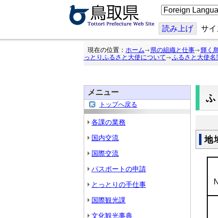
こ
の
ペ
ー
読み上げ
サイ
ジ
を
翻
現在の位置：
ホーム
県の組織と仕事
輝く
訳
っとりふるさと大使について
ふるさと大使名
す
る
メニュー
トップへ戻る
各課の業務
国内交流
地
国際交流
パスポートの申請
N
とっとりの手仕事
国際観光課
文化観光事典