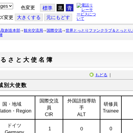
色変更
標準
黒
青
ズ変更
大
きくする
元
にもどす
鳥取創造本部
観光交流局
国際交流
世界とっとりファンクラブ＆とっとり
簿
ふるさと大使名簿
もどる
｜
域別大使数
国際交流
外国語指導助
国・地域
研修員
員
手
ation・Region
Trainee
CIR
ALT
ドイツ
1
０
0
Germany