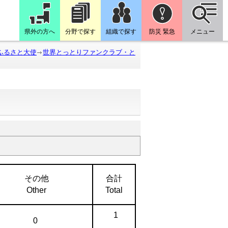
県外の方へ
分野で探す
組織で探す
防災 緊急
メニュー
ふるさと大使
世界とっとりファンクラブ・と
その他
合計
Other
Total
1
0