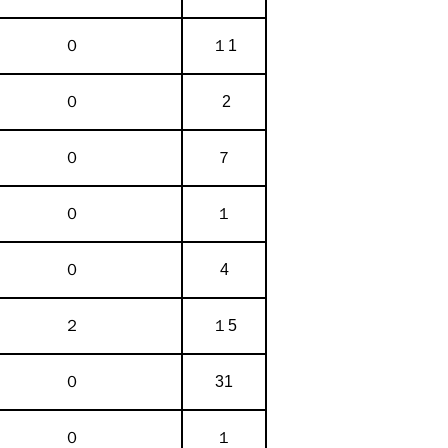
０
１1
０
2
０
７
０
１
０
4
２
１5
０
31
０
１