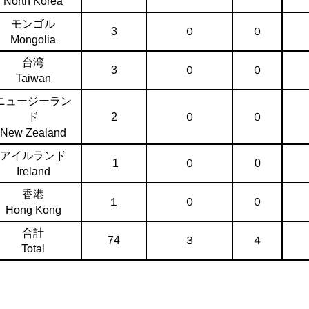
North Korea
モンゴル
3
０
０
Mongolia
台湾
3
０
０
Taiwan
ニュージーラン
ド
2
０
０
New Zealand
アイルランド
1
０
0
Ireland
香港
１
０
０
Hong Kong
合計
74
３
４
Total