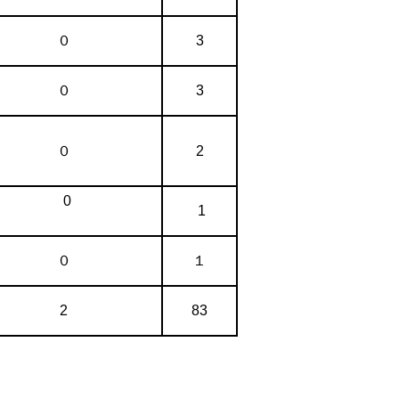
０
3
０
3
０
2
0
1
０
１
2
83