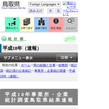
こ
の
ペ
読み上げ
大
元
ー
ジ
を
翻
訳
県外の方へ
分野で探す
組織で探す
防災 緊急
メニュー
す
る
平成18年（速報）
現在の位置：
ホーム
県の組織と仕事
総務部
統計
課
統計課の公表統計
事業所・企業統計調査
平成
18年（速報）
平成18年事業所・企業
統計調査鳥取県結果速報