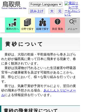
こ
の
ペ
読み上げ
大
元
ー
ジ
を
翻
訳
県外の方へ
分野で探す
組織で探す
防災 緊急
メニュー
す
る
黄砂について
黄砂は、大陸の乾燥・半乾燥地帯から巻き上げら
れた砂が偏西風に乗って日本に飛来する現象で、春
に多く観測されています。
黄砂は洗濯物が汚れるといった生活被害や呼吸器
官等への健康被害を及ぼす可能性があることから、
国、県などにおいて、様々な取り組みを行っていま
す。
県では、気象庁黄砂予測モデルにより、翌日の黄
砂の飛来が予想される場合、
あんしんトリピーメー
ル
による情報提供を行っています。
黄砂の飛来状況について