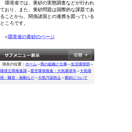
環境省では、黄砂の実態調査などが行われ
ており、また、黄砂問題は国際的な課題であ
ることから、関係諸国との連携を図っている
ところです。
○
環境省の黄砂のページ
現在の位置：
ホーム
県の組織と仕事
生活環境部
環境立県推進課
星空環境推進・大気環境等
大気環
境・騒音・振動など
大気汚染防止
黄砂について
もどる
｜
▲ページ上部に戻る
と
個人情報保護
|
リンクについて
|
著作権に
り
ついて
|
アクセシビリティ