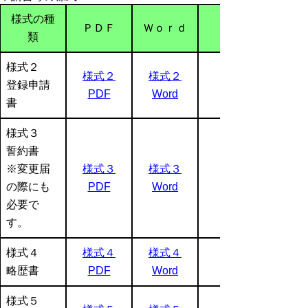
様式の種
ＰＤＦ
Ｗｏｒｄ
類
様式２
様式２
様式２
登録申請
PDF
Word
書
様式３
誓約書
※変更届
様式３
様式３
の際にも
PDF
Word
必要で
す。
様式４
様式４
様式４
略歴書
PDF
Word
様式５