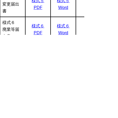
様式５
様式５
変更届出
PDF
Word
書
様式６
様式６
様式６
廃業等届
PDF
Word
出書
様式９
様式９
様式９
資格認定
PDF
Word
申請書
様式12
様式１２
様式１２
帳簿(帳票)
PDF
Word
▲ページ上部に戻る
と
個人情報保護
|
リンクについて
|
著作権に