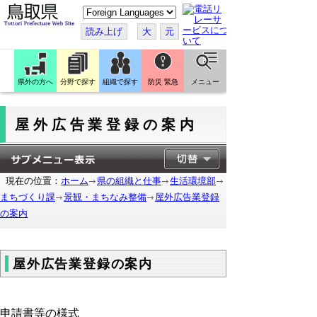
こ
の
ペ
読み上げ
大
元
ー
ジ
を
翻
訳
県外の方へ
分野で探す
組織で探す
防災 緊急
メニュー
す
る
屋外広告業登録の案内
現在の位置：
ホーム
県の組織と仕事
生活環境部
まちづくり課
景観・まちなみ整備
屋外広告業登録
の案内
屋外広告業登録の案内
申請書等の様式