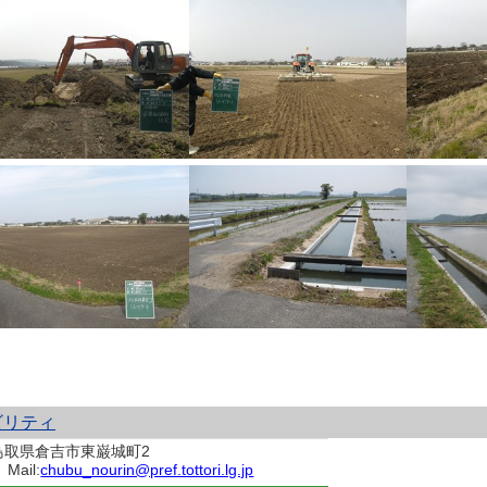
ビリティ
 鳥取県倉吉市東巌城町2
Mail:
chubu_nourin@pref.tottori.lg.jp