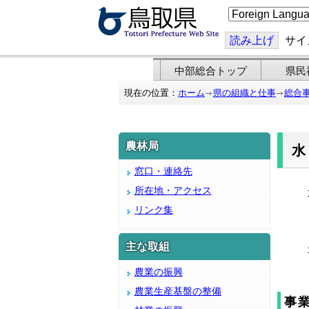
こ
の
ペ
ー
読み上げ
サイ
ジ
を
翻
中部総合トップ
県民
訳
す
現在の位置：
ホーム
県の組織と仕事
総合
る
農林局
窓口・連絡先
所在地・アクセス
リンク集
主な取組
農業の振興
農業生産基盤の整備
事