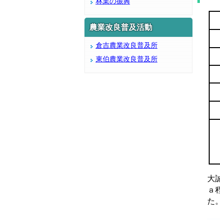
林業の振興
農業改良普及活動
倉吉農業改良普及所
東伯農業改良普及所
大
ａ
た