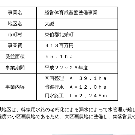
事業名
経営体育成基盤整備事業
地区名
大誠
市町村
東伯郡北栄町
事業費
４１３百万円
受益面積
５５．１ｈａ
事業期間
平成２２～２６年度
区画整理 Ａ＝３９．１ｈａ
事業内容
暗渠排水 Ａ＝１２．０ｈａ
用水路工 Ｌ＝２，２４５ｍ
誠地区は、幹線用水路の老朽化による漏水によって水管理が難
程度の小区画農地であるため、大区画農地に整備し、集落営農
。