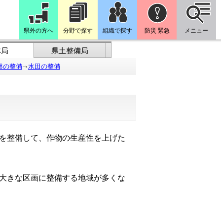
県外の方へ
分野で探す
組織で探す
防災 緊急
メニュー
林局
県土整備局
盤の整備
水田の整備
を整備して、作物の生産性を上げた
大きな区画に整備する地域が多くな