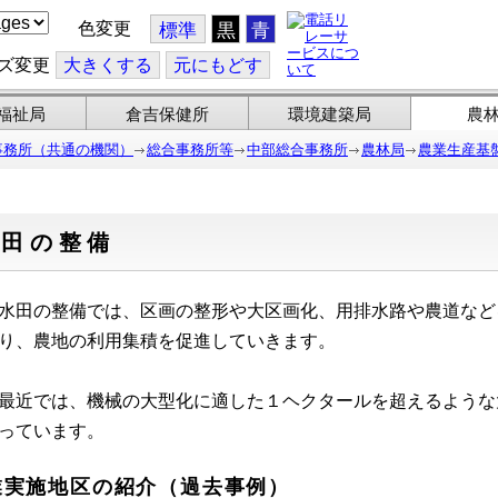
色変更
標準
黒
青
ズ変更
大
きくする
元
にもどす
福祉局
倉吉保健所
環境建築局
農
事務所（共通の機関）
総合事務所等
中部総合事務所
農林局
農業生産基
水田の整備
水田の整備では、区画の整形や大区画化、用排水路や農道など
り、農地の利用集積を促進していきます。
最近では、機械の大型化に適した１ヘクタールを超えるような
っています。
業実施地区の紹介（過去事例）