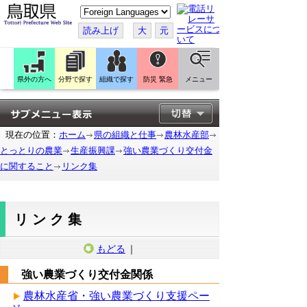
こ
の
ペ
読み上げ
大
元
ー
ジ
を
翻
訳
県外の方へ
分野で探す
組織で探す
防災 緊急
メニュー
す
る
現在の位置：
ホーム
県の組織と仕事
農林水産部
とっとりの農業
生産振興課
強い農業づくり交付金
に関すること
リンク集
リンク集
もどる
｜
強い農業づくり交付金関係
農林水産省・強い農業づくり支援ペー