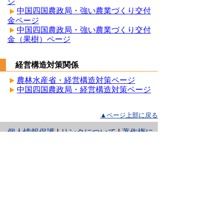
ジ
中国四国農政局・強い農業づくり交付
金ページ
中国四国農政局・強い農業づくり交付
金（果樹）ページ
経営構造対策関係
農林水産省・経営構造対策ページ
中国四国農政局・経営構造対策ページ
▲ページ上部に戻る
と
個人情報保護
|
リンクについて
|
著作権に
り
ついて
|
アクセシビリティ
ネ
ッ
鳥取県 農林水産部 農業振興局 生産振
興課
ト
住所 〒680-8570
へ
鳥取県鳥取市東町1丁目220