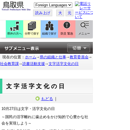
こ
の
ペ
読み上げ
大
元
ー
ジ
を
翻
訳
県外の方へ
分野で探す
組織で探す
防災 緊急
メニュー
す
る
現在の位置：
ホーム
県の組織と仕事
教育委員会
社会教育課
読書活動支援
文字活字文化の日
文字活字文化の日
もどる
｜
10月27日は文字・活字文化の日
～国民の活字離れに歯止めをかけ知的で心豊かな社
会を実現しよう～