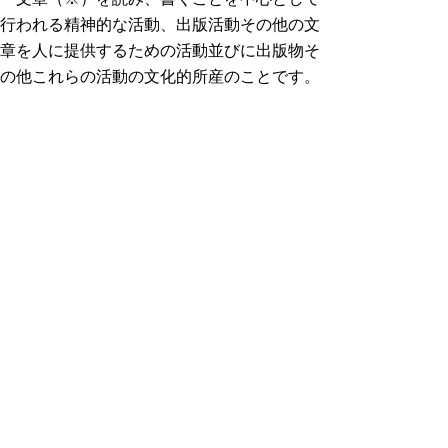
行われる精神的な活動、出版活動その他の文
章を人に提供するための活動並びに出版物そ
の他これらの活動の文化的所産のことです。
※活字その他文字を用いて表現されたもの
「文字・活字文化振興法」全文
▲ページ上部に戻る
と
個人情報保護
|
リンクについて
|
著作権に
り
ついて
|
アクセシビリティ
ネ
ッ
鳥取県教育委員会事務局社会教育課
住所 〒680-8570
ト
鳥取県鳥取市東町1丁目271
へ
電話
0857-26-7518
ファクシミリ 0857-26-8175
の
E-mail
shakaikyouiku@pref.tottori.lg.jp